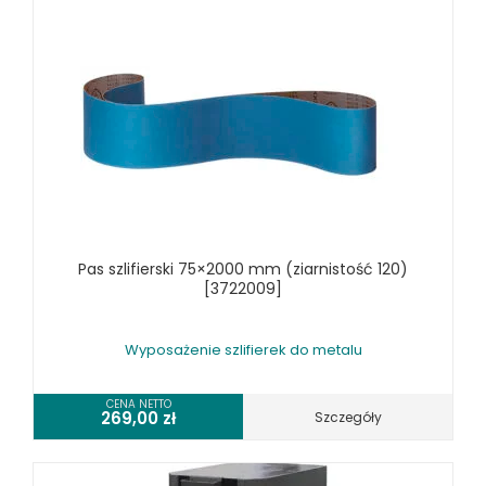
WYPOSAŻENIE GRAWEREK
WYPOSAŻENIE FREZAREK KRAWĘDZIOWYCH
WYPOSAŻENIE GIĘTAREK
WYPOSAŻENIE GILOTYN
WYPOSAŻENIE GWINCIAREK
WYPOSAŻENIE ODCIĄGÓW MASZYN DO METALU
WYPOSAŻENIE PIŁ TARCZOWYCH DO METALU
WYPOSAŻENIE PIŁ TAŚMOWYCH DO METALU
WYPOSAŻENIE PRAS
Pas szlifierski 75×2000 mm (ziarnistość 120)
WYPOSAŻENIE SPĘCZAREK
[3722009]
WYPOSAŻENIE STOŁÓW ROLKOWYCH
WYPOSAŻENIE SZLIFIEREK DO METALU
Wyposażenie szlifierek do metalu
WYPOSAŻENIE WALCAREK
WYPOSAŻENIE WIERTAREK DO METALU
CENA NETTO
269,00
zł
Szczegóły
WYPOSAŻENIE WYKRAWAREK
WYPOSAŻENIE ZAGINAREK
WYPOSAŻENIE ŻŁOBIAREK