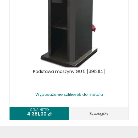
WYPOSAŻENIE DODATKOWE OPTIMUM
URZĄDZENIA WARSZTATOWE I TRANSPORTOWE
SPRZĘT CZYSZCZĄCY
SPRĘŻARKI I NARZĘDZIA PNEUMATYCZNE
SPRZĘT SPAWALNICZY
RÓŻNE OKAZJE
Podstawa maszyny GU 5 [3912114]
KOSZT DOSTAWY
Wyposażenie szlifierek do metalu
CENA NETTO
4 381,00
zł
Szczegóły