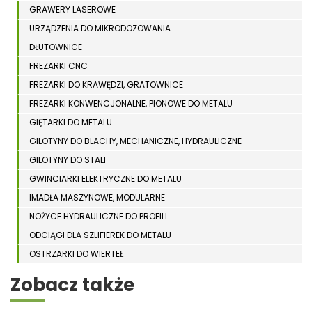
GRAWERY LASEROWE
URZĄDZENIA DO MIKRODOZOWANIA
DŁUTOWNICE
FREZARKI CNC
FREZARKI DO KRAWĘDZI, GRATOWNICE
FREZARKI KONWENCJONALNE, PIONOWE DO METALU
GIĘTARKI DO METALU
GILOTYNY DO BLACHY, MECHANICZNE, HYDRAULICZNE
GILOTYNY DO STALI
GWINCIARKI ELEKTRYCZNE DO METALU
IMADŁA MASZYNOWE, MODULARNE
NOŻYCE HYDRAULICZNE DO PROFILI
ODCIĄGI DLA SZLIFIEREK DO METALU
OSTRZARKI DO WIERTEŁ
PIŁY TARCZOWE DO METALU, ALUMINIUM
Zobacz także
PIŁY TAŚMOWE DO METALU
POLERKI