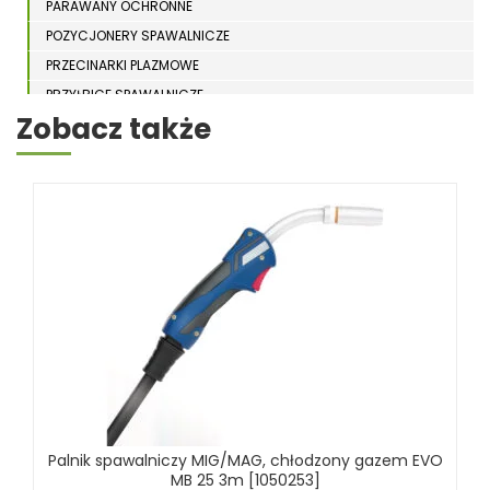
PARAWANY OCHRONNE
POZYCJONERY SPAWALNICZE
PRZECINARKI PLAZMOWE
PRZYŁBICE SPAWALNICZE
Zobacz także
SPAWARKI
STOŁY SPAWALNICZE
STOŁY SZLIFIERSKIE
SZLIFIERKI DO ELEKTROD
UCHWYTY DO OBROTNIKÓW
WYPOSAŻENIE DODATKOWE SCHWEISSKRAFT
RÓŻNE OKAZJE
KOSZT DOSTAWY
Palnik spawalniczy MIG/MAG, chłodzony gazem EVO
MB 25 3m [1050253]