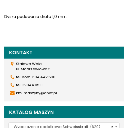
Dysza podawania drutu 1,0 mm.
KONTAKT
Stalowa Wola
ul. Modrzewiowa 5
tel. kom. 604 442 530
tel. 15 844 05 11
km-maszyny@onet.pl
KATALOG MASZYN
Wyposażenie dodatkowe Schweisskraft (629)
×