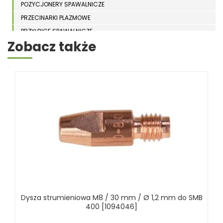
POZYCJONERY SPAWALNICZE
PRZECINARKI PLAZMOWE
PRZYŁBICE SPAWALNICZE
Zobacz także
SPAWARKI
STOŁY SPAWALNICZE
STOŁY SZLIFIERSKIE
SZLIFIERKI DO ELEKTROD
UCHWYTY DO OBROTNIKÓW
WYPOSAŻENIE DODATKOWE SCHWEISSKRAFT
RÓŻNE OKAZJE
KOSZT DOSTAWY
Dysza strumieniowa M8 / 30 mm / Ø 1,2 mm do SMB
400 [1094046]