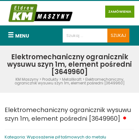
ZAMÓWIENIA
MENU
Elektromechaniczny ogranicznik
wysuwu szyn 1m, element pośredni
[3649960]
KM Maszyny
>
Produkty
>
Metallkraft
>
Elektromechaniczny
ogranicznik wysuwu szyn 1m, element pośredni [3649960]
Elektromechaniczny ogranicznik wysuwu
szyn 1m, element pośredni [3649960]
Kategoria: Wyposażenie pił taśmowych do metalu