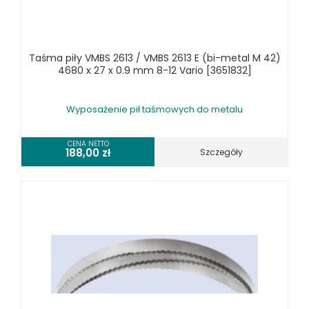
WYPOSAŻENIE PIŁ TARCZOWYCH DO METALU
WYPOSAŻENIE PIŁ TAŚMOWYCH DO METALU
WYPOSAŻENIE PRAS
Taśma piły VMBS 2613 / VMBS 2613 E (bi-metal M 42)
WYPOSAŻENIE SPĘCZAREK
4680 x 27 x 0.9 mm 8-12 Vario [3651832]
WYPOSAŻENIE STOŁÓW ROLKOWYCH
WYPOSAŻENIE SZLIFIEREK DO METALU
Wyposażenie pił taśmowych do metalu
WYPOSAŻENIE WALCAREK
WYPOSAŻENIE WIERTAREK DO METALU
CENA NETTO
188,00
zł
Szczegóły
WYPOSAŻENIE WYKRAWAREK
WYPOSAŻENIE ZAGINAREK
WYPOSAŻENIE ŻŁOBIAREK
WYPOSAŻENIE DODATKOWE OPTIMUM
URZĄDZENIA WARSZTATOWE I TRANSPORTOWE
SPRZĘT CZYSZCZĄCY
SPRĘŻARKI I NARZĘDZIA PNEUMATYCZNE
SPRZĘT SPAWALNICZY