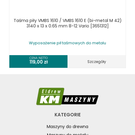
RÓŻNE OKAZJE
Taśma piły VMBS 1610 / VMBS 1610 E (bi-metal M 42)
KOSZT DOSTAWY
3140 x 13 x 0.65 mm 8-12 Vario [3651312]
Wyposażenie pił taśmowych do metalu
CENA NETTO
119,00
zł
Szczegóły
KATEGORIE
Maszyny do drewna