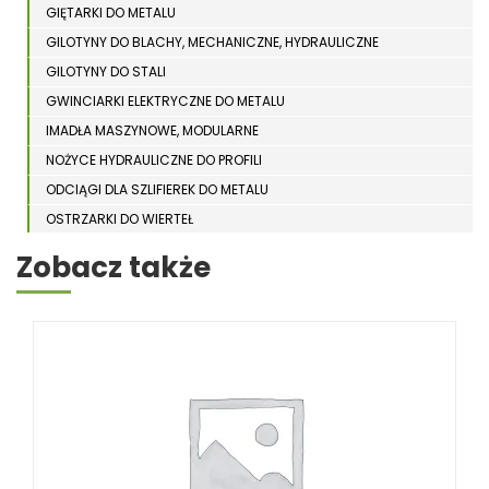
GIĘTARKI DO METALU
GILOTYNY DO BLACHY, MECHANICZNE, HYDRAULICZNE
GILOTYNY DO STALI
GWINCIARKI ELEKTRYCZNE DO METALU
IMADŁA MASZYNOWE, MODULARNE
NOŻYCE HYDRAULICZNE DO PROFILI
ODCIĄGI DLA SZLIFIEREK DO METALU
OSTRZARKI DO WIERTEŁ
PIŁY TARCZOWE DO METALU, ALUMINIUM
Zobacz także
PIŁY TAŚMOWE DO METALU
POLERKI
PRASY DO OBRÓBKI PLASTYCZNEJ METALU
SPĘCZARKI
STOJAKI
STOŁY ROLKOWE
SZLIFIERKI DO METALU, PŁASZCZYZN
TOKARKI