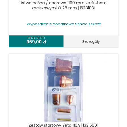
Listwa nośna / oporowa 1190 mm ze śrubami
zaciskowymi Ø 28 mm [1528183]
Wyposażenie dodatkowe Schweisskraft
CENA NETTO
969,00
zł
Szczegóły
Zestaw startowy Zeta 110A [1331500]