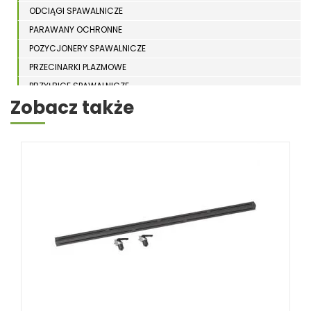
ODCIĄGI SPAWALNICZE
PARAWANY OCHRONNE
POZYCJONERY SPAWALNICZE
PRZECINARKI PLAZMOWE
PRZYŁBICE SPAWALNICZE
Zobacz także
SPAWARKI
STOŁY SPAWALNICZE
STOŁY SZLIFIERSKIE
SZLIFIERKI DO ELEKTROD
UCHWYTY DO OBROTNIKÓW
WYPOSAŻENIE DODATKOWE SCHWEISSKRAFT
RÓŻNE OKAZJE
KOSZT DOSTAWY