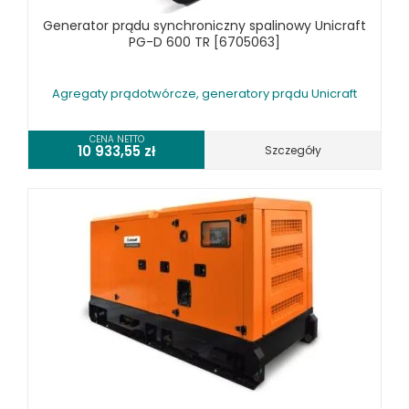
SPRZĘT CZYSZCZĄCY
Generator prądu synchroniczny spalinowy Unicraft
PG-D 600 TR [6705063]
SPRĘŻARKI I NARZĘDZIA PNEUMATYCZNE
SPRZĘT SPAWALNICZY
Agregaty prądotwórcze, generatory prądu Unicraft
RÓŻNE OKAZJE
CENA NETTO
10 933,55
zł
Szczegóły
KOSZT DOSTAWY