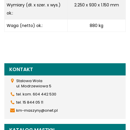
Wymiary (dł. x szer. x wys.)
2.250 x 930 x 1.150 mm
ok.:
Waga (netto) ok.:
880 kg
KONTAKT
Stalowa Wola
ul. Modrzewiowa 5
tel. kom. 604 442 530
tel. 15 844 05 11
km-maszyny@onet.pl