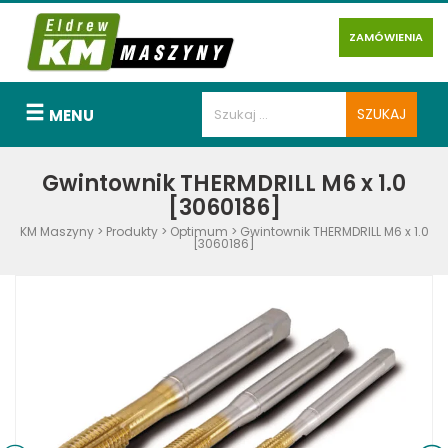
ZAMÓWIENIA
MENU
Gwintownik THERMDRILL M6 x 1.0
[3060186]
KM Maszyny
>
Produkty
>
Optimum
>
Gwintownik THERMDRILL M6 x 1.0
[3060186]