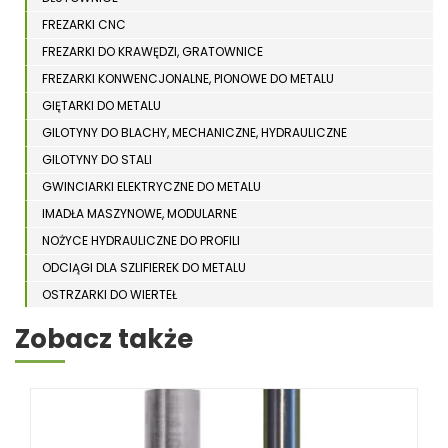
FREZARKI CNC
FREZARKI DO KRAWĘDZI, GRATOWNICE
FREZARKI KONWENCJONALNE, PIONOWE DO METALU
GIĘTARKI DO METALU
GILOTYNY DO BLACHY, MECHANICZNE, HYDRAULICZNE
GILOTYNY DO STALI
GWINCIARKI ELEKTRYCZNE DO METALU
IMADŁA MASZYNOWE, MODULARNE
NOŻYCE HYDRAULICZNE DO PROFILI
ODCIĄGI DLA SZLIFIEREK DO METALU
OSTRZARKI DO WIERTEŁ
PIŁY TARCZOWE DO METALU, ALUMINIUM
Zobacz także
PIŁY TAŚMOWE DO METALU
POLERKI
PRASY DO OBRÓBKI PLASTYCZNEJ METALU
SPĘCZARKI