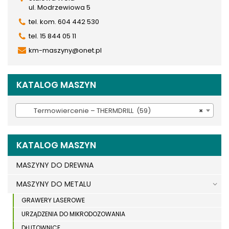
ul. Modrzewiowa 5
tel. kom. 604 442 530
tel. 15 844 05 11
km-maszyny@onet.pl
KATALOG MASZYN
Termowiercenie – THERMDRILL (59)
×
KATALOG MASZYN
MASZYNY DO DREWNA
MASZYNY DO METALU
GRAWERY LASEROWE
URZĄDZENIA DO MIKRODOZOWANIA
DŁUTOWNICE