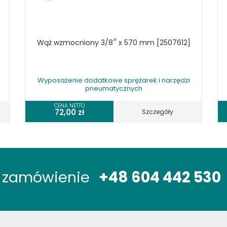
Wąż wzmocniony 3/8″ x 570 mm [2507612]
Wyposażenie dodatkowe sprężarek i narzędzi
pneumatycznych
CENA NETTO
72,00
zł
Szczegóły
óż zamówienie
+48 604 442 530