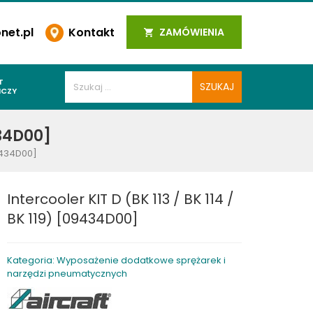
et.pl
Kontakt
ZAMÓWIENIA
T
ICZY
PAWALNICZE
434D00]
 SPOIN
09434D00]
PAWALNICZE
WALNICZE
Intercooler KIT D (BK 113 / BK 114 /
Y SPAWALNICZE
BK 119) [09434D00]
 PLAZMOWE
PAWALNICZE
Kategoria: Wyposażenie dodatkowe sprężarek i
narzędzi pneumatycznych
LNICZE