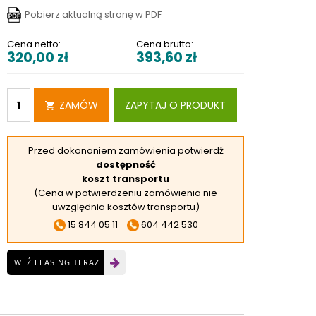
RSKIE
Pobierz aktualną stronę w PDF
 ELEKTROD
Cena netto:
Cena brutto:
320,00
zł
393,60
zł
 OBROTNIKÓW
E DODATKOWE
ZAMÓW
ZAPYTAJ O PRODUKT
Przed dokonaniem zamówienia potwierdź
dostępność
koszt transportu
(Cena w potwierdzeniu zamówienia nie
uwzględnia kosztów transportu)
15 844 05 11
604 442 530
WEŹ LEASING TERAZ