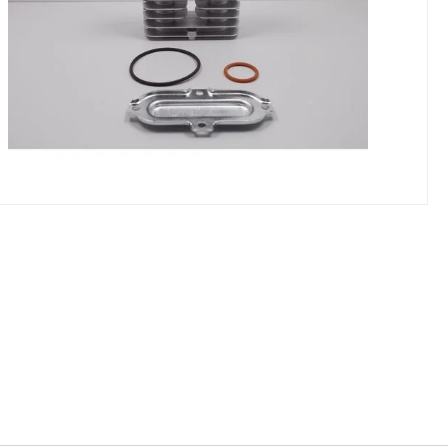
NIKI I URZĄDZENIA
STOŁY SZLIFIE
CHOWE
SZLIFIERKI DO
RY WARSZTATOWE UNICRAFT
UCHWYTY DO
NAJAZDOWE UNICRAFT
WYPOSAŻENI
 ZABEZPIECZAJĄCE UNICRAFT
NOŻYCOWE UNICRAFT
E BRAMOWE UNICRAFT
NIA TRANSPORTOWE UNICRAFT
KI UNICRAFT
ATORY UNICRAFT
ALETOWE UNICRAFT
IKI ŚCIENNE UNICRAFT
WE
ŻENIE DODATKOWE
FT