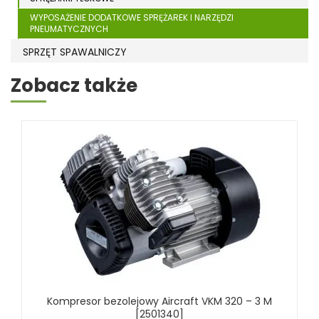
WYPOSAŻENIE DODATKOWE SPRĘŻAREK I NARZĘDZI
PNEUMATYCZNYCH
SPRZĘT SPAWALNICZY
RÓŻNE OKAZJE
Zobacz także
KOSZT DOSTAWY
Kompresor bezolejowy Aircraft VKM 320 – 3 M
[2501340]