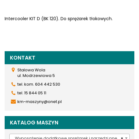
Intercooler KIT D (BK 120). Do sprężarek tłokowych.
KONTAKT
Stalowa Wola
ul. Modrzewiowa 5
tel. kom. 604 442 530
tel. 15 844 05 11
km-maszyny@onet.pl
KATALOG MASZYN
Wyposażenie dodatkowe sprężarek i narzędzi pneumatycznych (380)
×