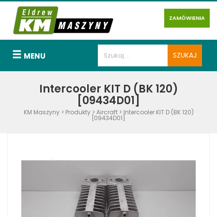
ZAMÓWIENIA
MENU
Intercooler KIT D (BK 120)
[09434D01]
KM Maszyny
>
Produkty
>
Aircraft
>
Intercooler KIT D (BK 120)
[09434D01]