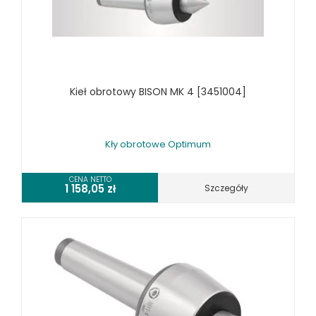
TOKARKI
TOKARKI CNC
URZĄDZENIA WIELOCZYNNOŚCIOWE
WALCARKI DO BLACHY
Kieł obrotowy BISON MK 4 [3451004]
WIERTARKI KOLUMNOWE, SŁUPOWE, STOŁOWE
WIERTARKI MAGNETYCZNE
WIERTARKO - FREZARKI STOŁOWE DO METALU, WIELOFUNKCYJNE
Kły obrotowe Optimum
WYKRAWARKI DO BLACHY, PNEUMATYCZNE
ZAGINARKI DO BLACHY, MECHANICZNE
CENA NETTO
1 158,05
zł
Szczegóły
ŻŁOBIARKI DO BLACHY
WYPOSAŻENIE DODATKOWE METALLKRAFT
WYPOSAŻENIE DODATKOWE OPTIMUM
POZOSTAŁE WYPOSAŻENIE OPTIMUM
OŚWIETLENIE PRZEMYSŁOWE LED
WYPOSAŻENIE FREZAREK OPTIMUM
WYPOSAŻENIE PIŁ TARCZOWYCH OPTIMUM