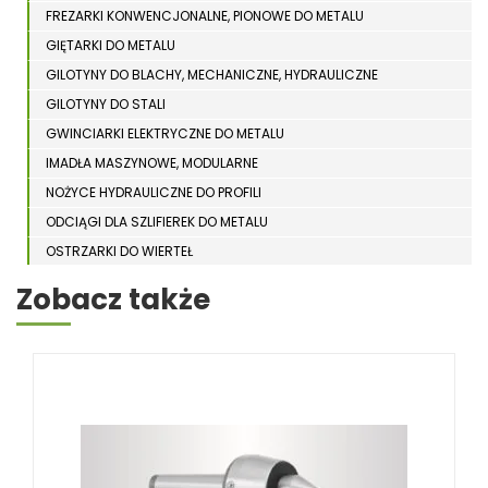
FREZARKI KONWENCJONALNE, PIONOWE DO METALU
GIĘTARKI DO METALU
GILOTYNY DO BLACHY, MECHANICZNE, HYDRAULICZNE
GILOTYNY DO STALI
GWINCIARKI ELEKTRYCZNE DO METALU
IMADŁA MASZYNOWE, MODULARNE
NOŻYCE HYDRAULICZNE DO PROFILI
ODCIĄGI DLA SZLIFIEREK DO METALU
OSTRZARKI DO WIERTEŁ
PIŁY TARCZOWE DO METALU, ALUMINIUM
Zobacz także
PIŁY TAŚMOWE DO METALU
POLERKI
PRASY DO OBRÓBKI PLASTYCZNEJ METALU
SPĘCZARKI
STOJAKI
STOŁY ROLKOWE
SZLIFIERKI DO METALU, PŁASZCZYZN