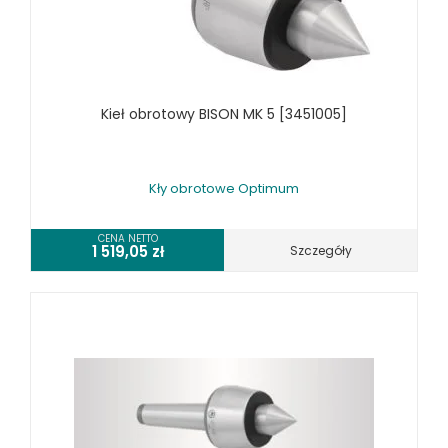
WYPOSAŻENIE PIŁ TAŚMOWYCH OPTIMUM
WYPOSAŻENIE STOŁÓW OBROTOWYCH
WYPOSAŻENIE STOŁÓW ROLKOWYCH OPTIMUM
WYPOSAŻENIE SZLIFIEREK OPTIMUM
Kieł obrotowy BISON MK 5 [3451005]
WYPOSAŻENIE TOKAREK OPTIMUM
WYPOSAŻENIE WIERTAREK OPTIMUM
URZĄDZENIA WARSZTATOWE I TRANSPORTOWE
Kły obrotowe Optimum
SPRZĘT CZYSZCZĄCY
CENA NETTO
SPRĘŻARKI I NARZĘDZIA PNEUMATYCZNE
1 519,05
zł
Szczegóły
SPRZĘT SPAWALNICZY
RÓŻNE OKAZJE
KOSZT DOSTAWY