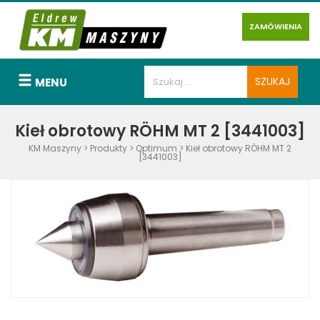
ZAMÓWIENIA
MENU
Kieł obrotowy RÖHM MT 2 [3441003]
KM Maszyny
>
Produkty
>
Optimum
>
Kieł obrotowy RÖHM MT 2
[3441003]