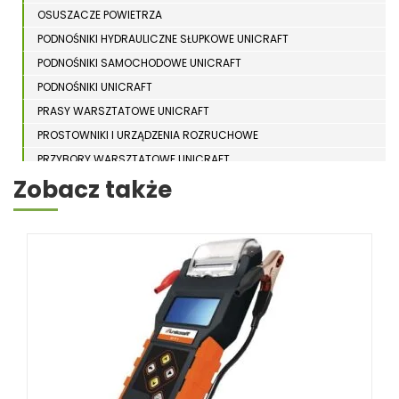
OSUSZACZE POWIETRZA
PODNOŚNIKI HYDRAULICZNE SŁUPKOWE UNICRAFT
PODNOŚNIKI SAMOCHODOWE UNICRAFT
PODNOŚNIKI UNICRAFT
PRASY WARSZTATOWE UNICRAFT
PROSTOWNIKI I URZĄDZENIA ROZRUCHOWE
PRZYBORY WARSZTATOWE UNICRAFT
Zobacz także
RAMPY NAJAZDOWE UNICRAFT
STACJE ZASILANIA
STOJAKI ZABEZPIECZAJĄCE UNICRAFT
STOŁY NOŻYCOWE UNICRAFT
SUWNICE BRAMOWE UNICRAFT
URZĄDZENIA TRANSPORTOWE UNICRAFT
WCIĄGARKI UNICRAFT
WENTYLATORY UNICRAFT
WÓZKI PALETOWE UNICRAFT