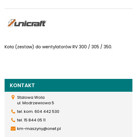
Koła (zestaw) do wentylatorów RV 300 / 305 / 350.
KONTAKT
Stalowa Wola
ul. Modrzewiowa 5
tel. kom. 604 442 530
tel. 15 844 05 11
km-maszyny@onet.pl