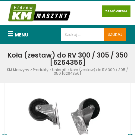
ZAMÓWIENIA
MENU
Koła (zestaw) do RV 300 / 305 / 350
[6264356]
KM Maszyny
>
Produkty
>
Unicraft
>
Koła (zestaw) do RV 300 / 305 /
350 [6264356]