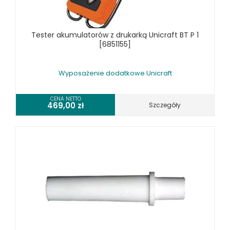
WYSIĘGNIKI ŚCIENNE UNICRAFT
WYPOSAŻENIE DODATKOWE UNICRAFT
SPRZĘT CZYSZCZĄCY
Tester akumulatorów z drukarką Unicraft BT P 1
[6851155]
SPRĘŻARKI I NARZĘDZIA PNEUMATYCZNE
SPRZĘT SPAWALNICZY
Wyposażenie dodatkowe Unicraft
RÓŻNE OKAZJE
CENA NETTO
469,00
zł
Szczegóły
KOSZT DOSTAWY