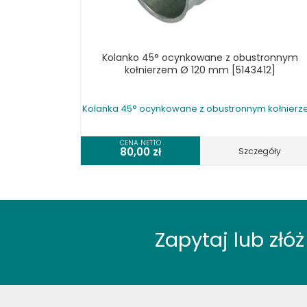
UKOŚNICE, PIŁY TARCZOWE DO
DREWNA
URZĄDZENIA WIELOCZYNNOŚCIOWE
DO DREWNA
Kolanko 45° ocynkowane z obustronnym
WIERTARKI POZIOME DO DREWNA,
kołnierzem Ø 120 mm [5143412]
WIELOWRZECIONOWE, UNIWERSALNE
WYRZYNARKI DO DREWNA, STOŁOWE
Kolanka 45° ocynkowane z obustronnym kołnier
WYPOSAŻENIE DODATKOWE MASZYN
DO DREWNA
CENA NETTO
WYPOSAŻENIE FREZAREK
80,00
zł
Szczegóły
WYPOSAŻENIE ŁUPAREK
WYPOSAŻENIE ODCIĄGÓW MASZYN
DO DREWNA
WYPOSAŻENIE OKLEINIAREK
WYPOSAŻENIE PIŁ FORMATOWYCH
Zapytaj lub zł
WYPOSAŻENIE PIŁ STOŁOWYCH
WYPOSAŻENIE PIŁ TARCZOWYCH DO
DREWNA
WYPOSAŻENIE PIŁ TAŚMOWYCH DO
DREWNA