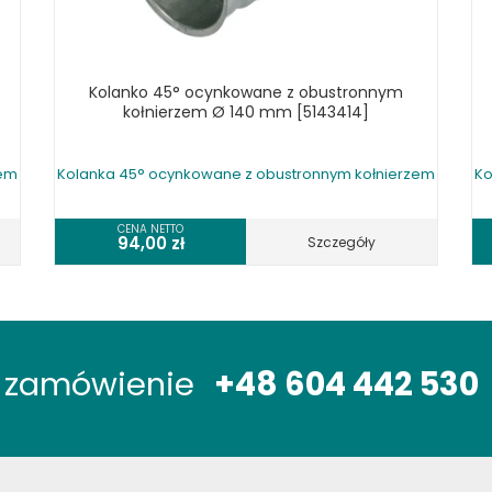
Kolanko 45° ocynkowane z obustronnym
kołnierzem Ø 140 mm [5143414]
zem
Kolanka 45° ocynkowane z obustronnym kołnierzem
Ko
CENA NETTO
94,00
zł
Szczegóły
óż zamówienie
+48 604 442 530