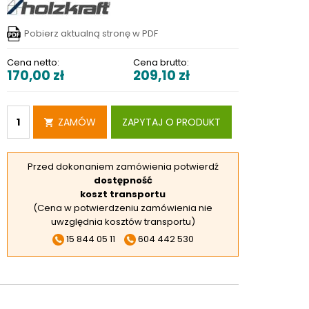
RSKIE
 ELEKTROD
Pobierz aktualną stronę w PDF
 OBROTNIKÓW
Cena netto:
Cena brutto:
170,00
zł
209,10
zł
E DODATKOWE
ZAMÓW
ZAPYTAJ O PRODUKT
Przed dokonaniem zamówienia potwierdź
dostępność
koszt transportu
(Cena w potwierdzeniu zamówienia nie
uwzględnia kosztów transportu)
15 844 05 11
604 442 530