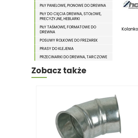
WYPOSAŻENIE DODATKOWE MASZYN DO
WIERTARKI MAGNETYCZNE
PIŁY PANELOWE, PIONOWE DO DREWNA
DREWNA
PIŁY DO CIĘCIA DREWNA, STOŁOWE,
WIERTARKO – FREZARKI STOŁOWE
PRECYZYJNE, HEBLARKI
WYKRAWARKI DO BLACHY
PIŁY TAŚMOWE, FORMATOWE DO
Kolank
DREWNA
WYPOSAŻENIE DODATKOWE METAL
POSUWY ROLKOWE DO FREZAREK
WYPOSAŻENIE DODATKOWE OPTI
PRASY DO KLEJENIA
ZAGINARKI DO BLACHY
PRZECINARKI DO DREWNA, TARCZOWE
ŻŁOBIARKI DO BLACHY
PRZENOŚNIKI TAŚMOWE
Zobacz także
STOŁY STOLARSKIE
STOŁY SZLIFIERSKIE DO DREWNA
STRUGARKI DO DREWNA
STOJAKI HOLZSTAR
SZCZOTKARKI
SZLIFIERKI DO DREWNA,
DŁUGOTAŚMOWE, SZEROKOTAŚMOWE,
KRAWĘDZIOWE
TOKARKI DO DREWNA