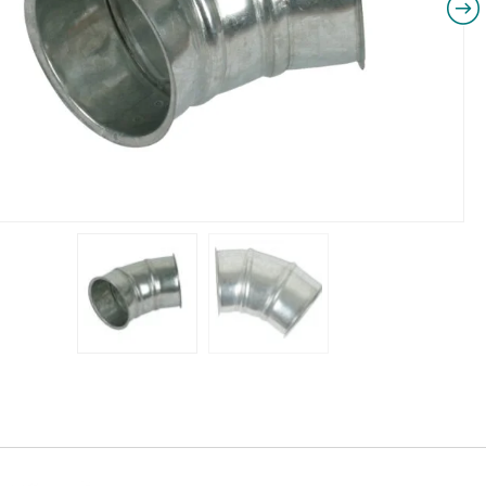
NIKI I URZĄDZENIA
STOŁY SZLIFIE
CHOWE
SZLIFIERKI DO
RY WARSZTATOWE UNICRAFT
UCHWYTY DO
NAJAZDOWE UNICRAFT
WYPOSAŻENI
 ZABEZPIECZAJĄCE UNICRAFT
NOŻYCOWE UNICRAFT
E BRAMOWE UNICRAFT
NIA TRANSPORTOWE UNICRAFT
KI UNICRAFT
ATORY UNICRAFT
ALETOWE UNICRAFT
IKI ŚCIENNE UNICRAFT
WE
ŻENIE DODATKOWE
FT