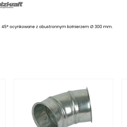
o 45° ocynkowane z obustronnym kołnierzem Ø 300 mm.
LKRAFT
MUM