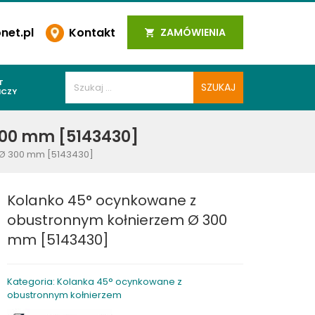
et.pl
Kontakt
ZAMÓWIENIA
T
ICZY
PAWALNICZE
300 mm [5143430]
 SPOIN
 Ø 300 mm [5143430]
PAWALNICZE
WALNICZE
Kolanko 45° ocynkowane z
Y SPAWALNICZE
obustronnym kołnierzem Ø 300
 PLAZMOWE
mm [5143430]
PAWALNICZE
Kategoria: Kolanka 45° ocynkowane z
obustronnym kołnierzem
LNICZE