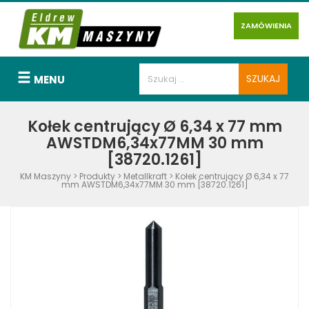
ZAMÓWIENIA
MENU
Kołek centrujący Ø 6,34 x 77 mm
AWSTDM6,34x77MM 30 mm
[38720.1261]
KM Maszyny
>
Produkty
>
Metallkraft
>
Kołek centrujący Ø 6,34 x 77
mm AWSTDM6,34x77MM 30 mm [38720.1261]