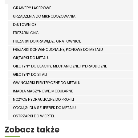
GRAWERY LASEROWE
URZĄDZENIA DO MIKRODOZOWANIA
DŁUTOWNICE
FREZARKI CNC
FREZARKI DO KRAWĘDZI, GRATOWNICE
FREZARKI KONWENCJONALNE, PIONOWE DO METALU
GIĘTARKI DO METALU
GILOTYNY DO BLACHY, MECHANICZNE, HYDRAULICZNE
GILOTYNY DO STALI
GWINCIARKI ELEKTRYCZNE DO METALU
IMADŁA MASZYNOWE, MODULARNE
NOŻYCE HYDRAULICZNE DO PROFILI
ODCIĄGI DLA SZLIFIEREK DO METALU
OSTRZARKI DO WIERTEŁ
PIŁY TARCZOWE DO METALU, ALUMINIUM
Zobacz także
PIŁY TAŚMOWE DO METALU