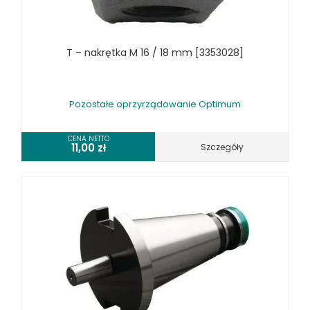
WYPOSAŻENIE STOŁÓW ROLKOWYCH OPTIMUM
WYPOSAŻENIE SZLIFIEREK OPTIMUM
T – nakrętka M 16 / 18 mm [3353028]
WYPOSAŻENIE TOKAREK OPTIMUM
WYPOSAŻENIE WIERTAREK OPTIMUM
URZĄDZENIA WARSZTATOWE I TRANSPORTOWE
Pozostałe oprzyrządowanie Optimum
SPRZĘT CZYSZCZĄCY
CENA NETTO
SPRĘŻARKI I NARZĘDZIA PNEUMATYCZNE
11,00
zł
Szczegóły
SPRZĘT SPAWALNICZY
RÓŻNE OKAZJE
KOSZT DOSTAWY