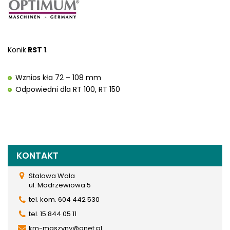
Konik
RST 1
.
Wznios kła 72 – 108 mm
Odpowiedni dla RT 100, RT 150
KONTAKT
Stalowa Wola
ul. Modrzewiowa 5
tel. kom. 604 442 530
tel. 15 844 05 11
km-maszyny@onet.pl