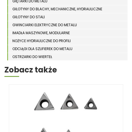
GIĘTARKI DO METALU
GILOTYNY DO BLACHY, MECHANICZNE, HYDRAULICZNE
GILOTYNY DO STALI
GWINCIARKI ELEKTRYCZNE DO METALU
IMADŁA MASZYNOWE, MODULARNE
NOŻYCE HYDRAULICZNE DO PROFILI
ODCIĄGI DLA SZLIFIEREK DO METALU
OSTRZARKI DO WIERTEŁ
PIŁY TARCZOWE DO METALU, ALUMINIUM
Zobacz także
PIŁY TAŚMOWE DO METALU
POLERKI
PRASY DO OBRÓBKI PLASTYCZNEJ METALU
SPĘCZARKI
STOJAKI
STOŁY ROLKOWE
SZLIFIERKI DO METALU, PŁASZCZYZN
TOKARKI