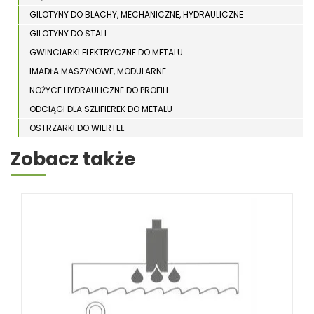
GILOTYNY DO BLACHY, MECHANICZNE, HYDRAULICZNE
GILOTYNY DO STALI
GWINCIARKI ELEKTRYCZNE DO METALU
IMADŁA MASZYNOWE, MODULARNE
NOŻYCE HYDRAULICZNE DO PROFILI
ODCIĄGI DLA SZLIFIEREK DO METALU
OSTRZARKI DO WIERTEŁ
PIŁY TARCZOWE DO METALU, ALUMINIUM
Zobacz także
PIŁY TAŚMOWE DO METALU
POLERKI
PRASY DO OBRÓBKI PLASTYCZNEJ METALU
SPĘCZARKI
STOJAKI
STOŁY ROLKOWE
SZLIFIERKI DO METALU, PŁASZCZYZN
TOKARKI