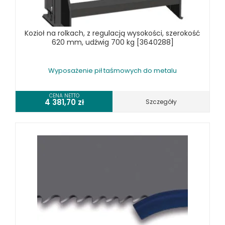
WYPOSAŻENIE PIŁ TAŚMOWYCH DO METALU
WYPOSAŻENIE PRAS
Kozioł na rolkach, z regulacją wysokości, szerokość
WYPOSAŻENIE SPĘCZAREK
620 mm, udźwig 700 kg [3640288]
WYPOSAŻENIE STOŁÓW ROLKOWYCH
WYPOSAŻENIE SZLIFIEREK DO METALU
Wyposażenie pił taśmowych do metalu
WYPOSAŻENIE WALCAREK
WYPOSAŻENIE WIERTAREK DO METALU
CENA NETTO
4 381,70
zł
Szczegóły
WYPOSAŻENIE WYKRAWAREK
WYPOSAŻENIE ZAGINAREK
WYPOSAŻENIE ŻŁOBIAREK
WYPOSAŻENIE DODATKOWE OPTIMUM
URZĄDZENIA WARSZTATOWE I TRANSPORTOWE
SPRZĘT CZYSZCZĄCY
SPRĘŻARKI I NARZĘDZIA PNEUMATYCZNE
SPRZĘT SPAWALNICZY