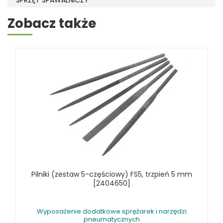
SPRZĘT SPAWALNICZY
RÓŻNE OKAZJE
Zobacz także
KOSZT DOSTAWY
Pilniki (zestaw 5-częściowy) FS5, trzpień 5 mm
[2404650]
Wyposażenie dodatkowe sprężarek i narzędzi
pneumatycznych