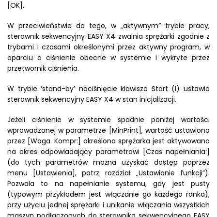
[OK].
W przeciwieństwie do tego, w „aktywnym” trybie pracy,
sterownik sekwencyjny EASY X4 zwalnia sprężarki zgodnie z
trybami i czasami określonymi przez aktywny program, w
oparciu o ciśnienie obecne w systemie i wykryte przez
przetwornik ciśnienia.
W trybie ‘stand-by’ naciśnięcie klawisza Start (I) ustawia
sterownik sekwencyjny EASY X4 w stan inicjalizacji.
Jeżeli ciśnienie w systemie spadnie poniżej wartości
wprowadzonej w parametrze [MinPrint], wartość ustawiona
przez [Waga. Kompr:] określona sprężarka jest aktywowana
na okres odpowiadający parametrowi [Czas napełniania:]
(do tych parametrów można uzyskać dostęp poprzez
menu [Ustawienia], patrz rozdział „Ustawianie funkcji”).
Pozwala to na napełnianie systemu, gdy jest pusty
(typowym przykładem jest włączanie go każdego ranka),
przy użyciu jednej sprężarki i unikanie włączania wszystkich
maszyn podłączonych do sterownika sekwencyjnego EASY