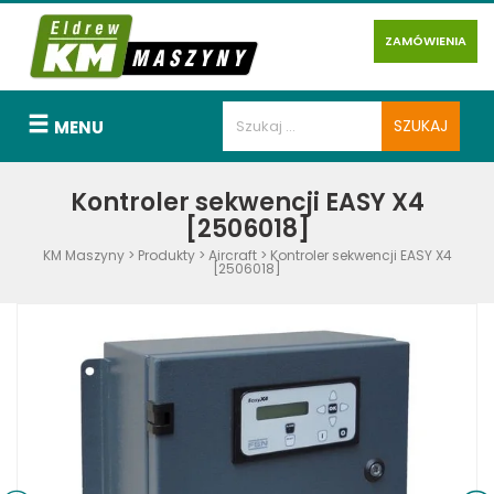
ZAMÓWIENIA
MENU
Kontroler sekwencji EASY X4
[2506018]
KM Maszyny
>
Produkty
>
Aircraft
>
Kontroler sekwencji EASY X4
[2506018]