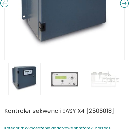
Kontroler sekwencji EASY X4 [2506018]
Kategoria: Wyposażenie dodatkowe sprężarek i narzędzi