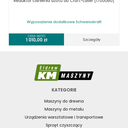
Reduktor ciśnienia azotu do Craft-Laser [1700060]
Wyposażenie dodatkowe Schweisskraft
CENA NETTO
1 010,00
zł
Szczegóły
KATEGORIE
Maszyny do drewna
Maszyny do metalu
Urządzenia warsztatowe i transportowe
Sprzęt czyszczący