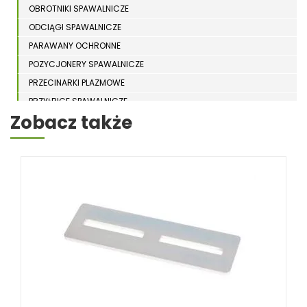
OBROTNIKI SPAWALNICZE
ODCIĄGI SPAWALNICZE
PARAWANY OCHRONNE
POZYCJONERY SPAWALNICZE
PRZECINARKI PLAZMOWE
PRZYŁBICE SPAWALNICZE
Zobacz także
SPAWARKI
STOŁY SPAWALNICZE
STOŁY SZLIFIERSKIE
SZLIFIERKI DO ELEKTROD
UCHWYTY DO OBROTNIKÓW
WYPOSAŻENIE DODATKOWE SCHWEISSKRAFT
RÓŻNE OKAZJE
KOSZT DOSTAWY