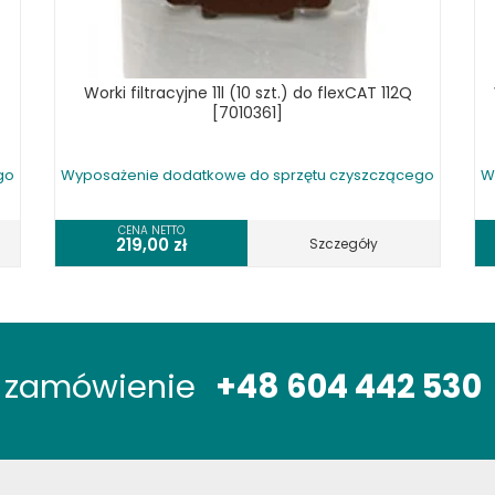
Worki filtracyjne 11l (10 szt.) do flexCAT 112Q
[7010361]
go
Wyposażenie dodatkowe do sprzętu czyszczącego
W
CENA NETTO
219,00
zł
Szczegóły
óż zamówienie
+48 604 442 530