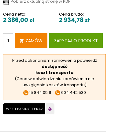
Pobierz aktualną stronę w PDF
RSKIE
Cena netto:
Cena brutto:
 ELEKTROD
2 386,00
zł
2 934,78
zł
 OBROTNIKÓW
E DODATKOWE
ZAMÓW
ZAPYTAJ O PRODUKT
Przed dokonaniem zamówienia potwierdź
dostępność
koszt transportu
(Cena w potwierdzeniu zamówienia nie
uwzględnia kosztów transportu)
15 844 05 11
604 442 530
WEŹ LEASING TERAZ