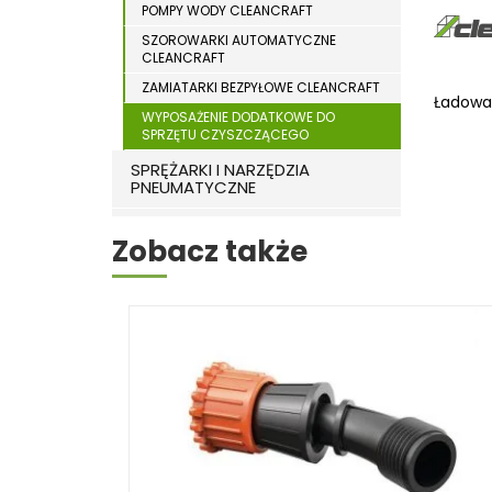
POMPY WODY CLEANCRAFT
WYPOSAŻENIE DODATKOWE MASZYN DO
WIERTARKI MAGNETYCZNE
DREWNA
SZOROWARKI AUTOMATYCZNE
WIERTARKO – FREZARKI STOŁOWE
CLEANCRAFT
WYKRAWARKI DO BLACHY
ZAMIATARKI BEZPYŁOWE CLEANCRAFT
Ładowa
WYPOSAŻENIE DODATKOWE DO
WYPOSAŻENIE DODATKOWE METAL
SPRZĘTU CZYSZCZĄCEGO
WYPOSAŻENIE DODATKOWE OPTI
SPRĘŻARKI I NARZĘDZIA
PNEUMATYCZNE
ZAGINARKI DO BLACHY
SPRZĘT SPAWALNICZY
ŻŁOBIARKI DO BLACHY
Zobacz także
RÓŻNE OKAZJE
KOSZT DOSTAWY