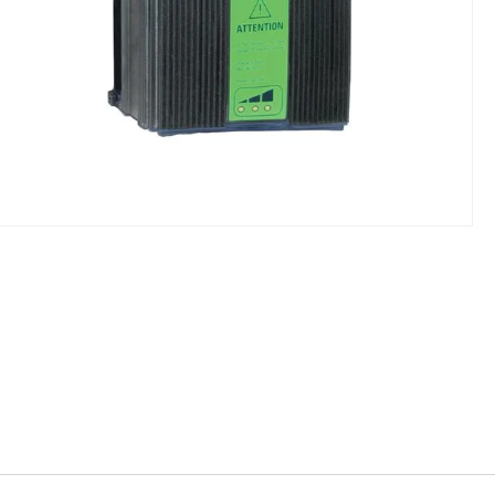
NIKI I URZĄDZENIA
STOŁY SZLIFIE
CHOWE
SZLIFIERKI DO
RY WARSZTATOWE UNICRAFT
UCHWYTY DO
NAJAZDOWE UNICRAFT
WYPOSAŻENI
 ZABEZPIECZAJĄCE UNICRAFT
NOŻYCOWE UNICRAFT
E BRAMOWE UNICRAFT
NIA TRANSPORTOWE UNICRAFT
KI UNICRAFT
ATORY UNICRAFT
ALETOWE UNICRAFT
IKI ŚCIENNE UNICRAFT
WE
ŻENIE DODATKOWE
FT