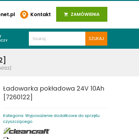
et.pl
Kontakt
ZAMÓWIENIA
T
ICZY
PAWALNICZE
2]
 SPOIN
60122]
PAWALNICZE
WALNICZE
Ładowarka pokładowa 24V 10Ah
Y SPAWALNICZE
[7260122]
 PLAZMOWE
PAWALNICZE
Kategoria: Wyposażenie dodatkowe do sprzętu
czyszczącego
LNICZE