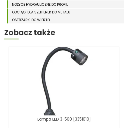
NOŻYCE HYDRAULICZNE DO PROFILI
ODCIĄGI DLA SZLIFIEREK DO METALU
OSTRZARKI DO WIERTEŁ
PIŁY TARCZOWE DO METALU, ALUMINIUM
Zobacz także
PIŁY TAŚMOWE DO METALU
POLERKI
PRASY DO OBRÓBKI PLASTYCZNEJ METALU
SPĘCZARKI
STOJAKI
STOŁY ROLKOWE
SZLIFIERKI DO METALU, PŁASZCZYZN
TOKARKI
TOKARKI CNC
URZĄDZENIA WIELOCZYNNOŚCIOWE
WALCARKI DO BLACHY
Lampa LED 3-500 [3351010]
WIERTARKI KOLUMNOWE, SŁUPOWE, STOŁOWE
WIERTARKI MAGNETYCZNE