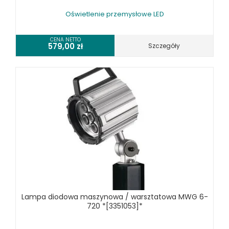
URZĄDZENIA WARSZTATOWE I TRANSPORTOWE
Oświetlenie przemysłowe LED
SPRZĘT CZYSZCZĄCY
CENA NETTO
SPRĘŻARKI I NARZĘDZIA PNEUMATYCZNE
579,00
zł
Szczegóły
SPRZĘT SPAWALNICZY
RÓŻNE OKAZJE
KOSZT DOSTAWY
Lampa diodowa maszynowa / warsztatowa MWG 6-
720 *[3351053]*