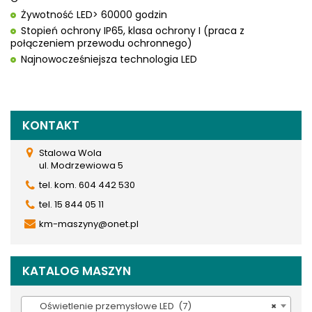
Żywotność LED> 60000 godzin
Stopień ochrony IP65, klasa ochrony I (praca z
połączeniem przewodu ochronnego)
Najnowocześniejsza technologia LED
KONTAKT
Stalowa Wola
ul. Modrzewiowa 5
tel. kom. 604 442 530
tel. 15 844 05 11
km-maszyny@onet.pl
KATALOG MASZYN
Oświetlenie przemysłowe LED (7)
×