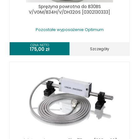
Sprężyna powrotna do B30BS
WYPOSAŻENIE TOKAREK OPTIMUM
V/VGM/B34H/V/DH32GS [0302130333]
WYPOSAŻENIE WIERTAREK OPTIMUM
URZĄDZENIA WARSZTATOWE I TRANSPORTOWE
Pozostałe wyposażenie Optimum
SPRZĘT CZYSZCZĄCY
CENA NETTO
SPRĘŻARKI I NARZĘDZIA PNEUMATYCZNE
175,00
zł
Szczegóły
SPRZĘT SPAWALNICZY
RÓŻNE OKAZJE
KOSZT DOSTAWY