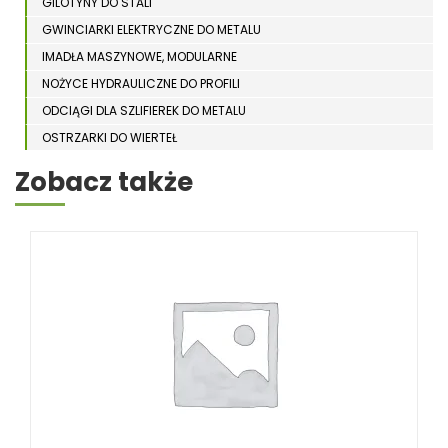
GILOTYNY DO STALI
GWINCIARKI ELEKTRYCZNE DO METALU
IMADŁA MASZYNOWE, MODULARNE
NOŻYCE HYDRAULICZNE DO PROFILI
ODCIĄGI DLA SZLIFIEREK DO METALU
OSTRZARKI DO WIERTEŁ
PIŁY TARCZOWE DO METALU, ALUMINIUM
Zobacz także
PIŁY TAŚMOWE DO METALU
POLERKI
PRASY DO OBRÓBKI PLASTYCZNEJ METALU
SPĘCZARKI
STOJAKI
STOŁY ROLKOWE
SZLIFIERKI DO METALU, PŁASZCZYZN
TOKARKI
TOKARKI CNC
URZĄDZENIA WIELOCZYNNOŚCIOWE