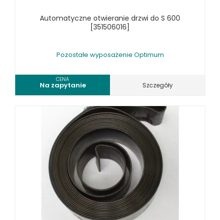
WALCARKI DO BLACHY
Automatyczne otwieranie drzwi do S 600
WIERTARKI KOLUMNOWE, SŁUPOWE, STOŁOWE
[351506016]
WIERTARKI MAGNETYCZNE
WIERTARKO - FREZARKI STOŁOWE DO METALU, WIELOFUNKCYJNE
Pozostałe wyposażenie Optimum
WYKRAWARKI DO BLACHY, PNEUMATYCZNE
ZAGINARKI DO BLACHY, MECHANICZNE
CENA
Na zapytanie
Szczegóły
ŻŁOBIARKI DO BLACHY
WYPOSAŻENIE DODATKOWE METALLKRAFT
WYPOSAŻENIE DODATKOWE OPTIMUM
POZOSTAŁE WYPOSAŻENIE OPTIMUM
OŚWIETLENIE PRZEMYSŁOWE LED
WYPOSAŻENIE FREZAREK OPTIMUM
WYPOSAŻENIE PIŁ TARCZOWYCH OPTIMUM
WYPOSAŻENIE PIŁ TAŚMOWYCH OPTIMUM
WYPOSAŻENIE STOŁÓW OBROTOWYCH
WYPOSAŻENIE STOŁÓW ROLKOWYCH OPTIMUM
WYPOSAŻENIE SZLIFIEREK OPTIMUM