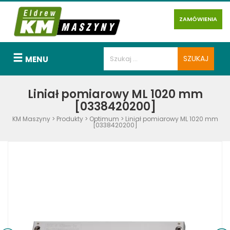
ZAMÓWIENIA
MENU
Liniał pomiarowy ML 1020 mm
[0338420200]
KM Maszyny
>
Produkty
>
Optimum
>
Liniał pomiarowy ML 1020 mm
[0338420200]