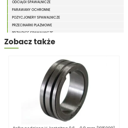
ODCIĄGI SPAWALNICZE
PARAWANY OCHRONNE
POZYCJONERY SPAWALNICZE
PRZECINARKI PLAZMOWE
PRZYŁBICE SPAWALNICZE
Zobacz także
SPAWARKI
STOŁY SPAWALNICZE
STOŁY SZLIFIERSKIE
SZLIFIERKI DO ELEKTROD
UCHWYTY DO OBROTNIKÓW
WYPOSAŻENIE DODATKOWE SCHWEISSKRAFT
RÓŻNE OKAZJE
KOSZT DOSTAWY