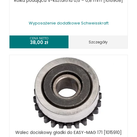
Rolka podająca V-kształtna 0,6 – 0,8 mm [1015908]
Wyposażenie dodatkowe Schweisskraft
CENA NETTO
38,00
zł
Szczegóły
Walec dociskowy gładki do EASY-MAG 171 [1015910]