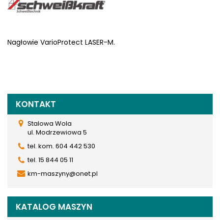
Nagłowie VarioProtect LASER-M.
KONTAKT
Stalowa Wola
ul. Modrzewiowa 5
tel. kom. 604 442 530
tel. 15 844 05 11
km-maszyny@onet.pl
KATALOG MASZYN