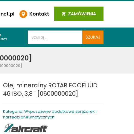
et.pl
Kontakt
ZAMÓWIENIA
T
ICZY
PAWALNICZE
600000020]
 SPOIN
[0600000020]
PAWALNICZE
WALNICZE
Olej mineralny ROTAR ECOFLUID
Y SPAWALNICZE
46 ISO, 3,8 l [0600000020]
 PLAZMOWE
PAWALNICZE
Kategoria: Wyposażenie dodatkowe sprężarek i
narzędzi pneumatycznych
LNICZE