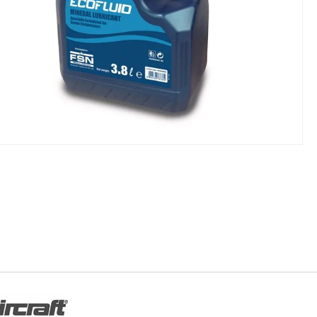
NIKI I URZĄDZENIA
STOŁY SZLIFIE
CHOWE
SZLIFIERKI DO
RY WARSZTATOWE UNICRAFT
UCHWYTY DO
NAJAZDOWE UNICRAFT
WYPOSAŻENI
 ZABEZPIECZAJĄCE UNICRAFT
NOŻYCOWE UNICRAFT
E BRAMOWE UNICRAFT
NIA TRANSPORTOWE UNICRAFT
KI UNICRAFT
ATORY UNICRAFT
ALETOWE UNICRAFT
IKI ŚCIENNE UNICRAFT
WE
ŻENIE DODATKOWE
FT