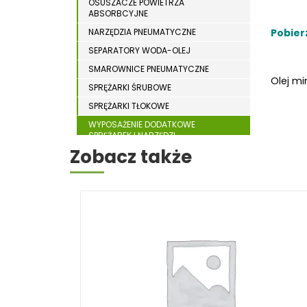
OSUSZACZE POWIETRZA
WYPOSAŻENIE DODATKOWE MASZYN DO
WIERTARKI MAGNETYCZNE
ABSORBCYJNE
DREWNA
WIERTARKO – FREZARKI STOŁOWE
NARZĘDZIA PNEUMATYCZNE
Pobier
SEPARATORY WODA-OLEJ
WYKRAWARKI DO BLACHY
SMAROWNICE PNEUMATYCZNE
WYPOSAŻENIE DODATKOWE METAL
Olej mi
SPRĘŻARKI ŚRUBOWE
WYPOSAŻENIE DODATKOWE OPTI
SPRĘŻARKI TŁOKOWE
ZAGINARKI DO BLACHY
WYPOSAŻENIE DODATKOWE
SPRĘŻAREK I NARZĘDZI
ŻŁOBIARKI DO BLACHY
PNEUMATYCZNYCH
Zobacz także
SPRZĘT SPAWALNICZY
RÓŻNE OKAZJE
KOSZT DOSTAWY