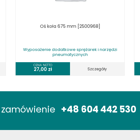
Oś koła 675 mm [2500968]
Wyposażenie dodatkowe sprężarek i narzędzi
pneumatycznych
CENA NETTO
27,00
zł
Szczegóły
óż zamówienie
+48 604 442 530