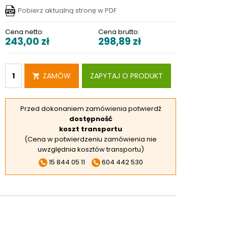
RSKIE
Pobierz aktualną stronę w PDF
 ELEKTROD
Cena netto:
Cena brutto:
243,00
zł
298,89
zł
 OBROTNIKÓW
E DODATKOWE
ZAMÓW
ZAPYTAJ O PRODUKT
Przed dokonaniem zamówienia potwierdź
dostępność
koszt transportu
(Cena w potwierdzeniu zamówienia nie
uwzględnia kosztów transportu)
15 844 05 11
604 442 530