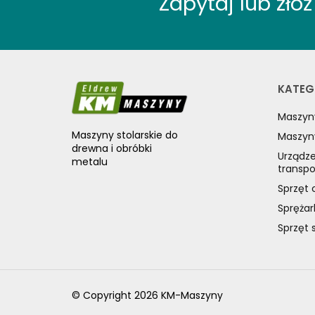
Zapytaj lub zł
WYPOSAŻENIE POSUWÓW
WYPOSAŻENIE STOŁÓW
WYPOSAŻENIE STRUGAREK
WYPOSAŻENIE SZCZOTKAREK
KATEG
WYPOSAŻENIE SZLIFIEREK DO
DREWNA
Maszyn
WYPOSAŻENIE TOKAREK
Maszyny stolarskie do
Maszyn
WYPOSAŻENIE URZĄDZEŃ
drewna i obróbki
WIELOCZYNNOŚCIOWYCH
Urządze
metalu
transp
WYPOSAŻENIE WIERTAREK DO
DREWNA
Sprzęt 
WYPOSAŻENIE WYRZYNAREK
Sprężar
MASZYNY DO METALU
Sprzęt 
URZĄDZENIA WARSZTATOWE I
TRANSPORTOWE
SPRZĘT CZYSZCZĄCY
© Copyright 2026 KM-Maszyny