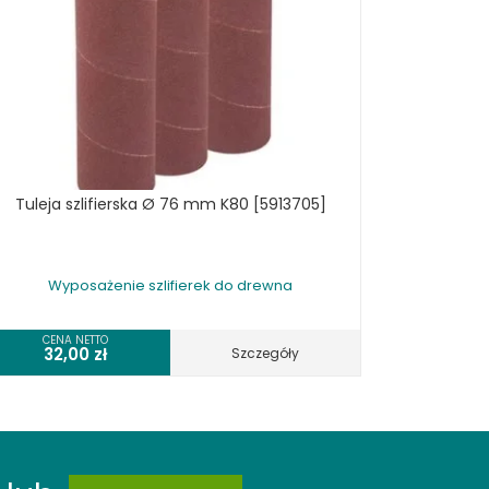
Tuleja szlifierska Ø 76 mm K80 [5913705]
Wyposażenie szlifierek do drewna
CENA NETTO
32,00
zł
Szczegóły