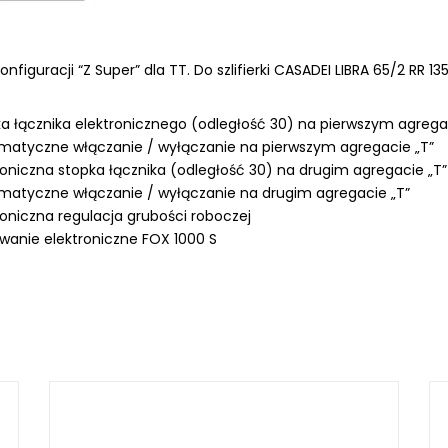
nfiguracji “Z Super” dla TT. Do szlifierki CASADEI LIBRA 65/2 RR 135
LKRAFT
a łącznika elektronicznego (odległość 30) na pierwszym agrega
MUM
atyczne włączanie / wyłączanie na pierwszym agregacie „T”
roniczna stopka łącznika (odległość 30) na drugim agregacie „T”
atyczne włączanie / wyłączanie na drugim agregacie „T”
roniczna regulacja grubości roboczej
wanie elektroniczne FOX 1000 S