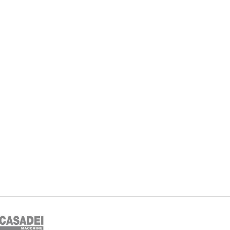
NIKI I URZĄDZENIA
STOŁY SZLIFIE
CHOWE
SZLIFIERKI DO
RY WARSZTATOWE UNICRAFT
UCHWYTY DO
NAJAZDOWE UNICRAFT
WYPOSAŻENI
 ZABEZPIECZAJĄCE UNICRAFT
NOŻYCOWE UNICRAFT
E BRAMOWE UNICRAFT
NIA TRANSPORTOWE UNICRAFT
KI UNICRAFT
ATORY UNICRAFT
ALETOWE UNICRAFT
IKI ŚCIENNE UNICRAFT
WE
ŻENIE DODATKOWE
FT