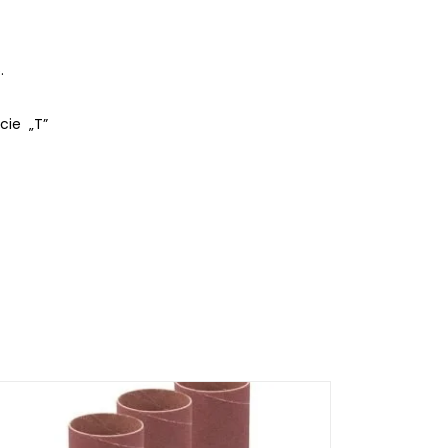
.
cie „T”