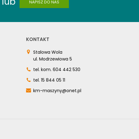
lub
NAPISZ DO NAS
KONTAKT
Stalowa Wola
ul. Modrzewiowa 5
tel. kom.
604 442 530
tel.
15 844 05 11
km-maszyny@onet.pl