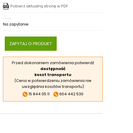
RSKIE
Pobierz aktualną stronę w PDF
 ELEKTROD
CENA
 OBROTNIKÓW
Na zapytanie
E DODATKOWE
ZAPYTAJ O PRODUKT
Przed dokonaniem zamówienia potwierdź
dostępność
koszt transportu
(Cena w potwierdzeniu zamówienia nie
uwzględnia kosztów transportu)
15 844 05 11
604 442 530