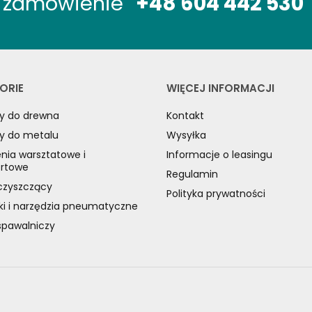
óż zamówienie
+48 604 442 530
ORIE
WIĘCEJ INFORMACJI
y do drewna
Kontakt
y do metalu
Wysyłka
nia warsztatowe i
Informacje o leasingu
ortowe
Regulamin
czyszczący
Polityka prywatności
ki i narzędzia pneumatyczne
spawalniczy