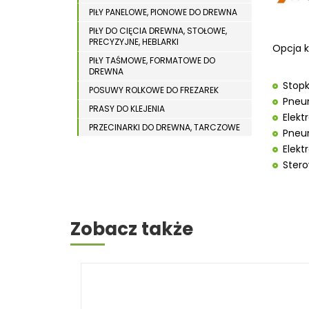
WYPOSAŻENIE DODATKOWE MASZYN DO
WIERTARKI MAGNETYCZNE
PIŁY PANELOWE, PIONOWE DO DREWNA
DREWNA
PIŁY DO CIĘCIA DREWNA, STOŁOWE,
WIERTARKO – FREZARKI STOŁOWE
PRECYZYJNE, HEBLARKI
Opcja ko
WYKRAWARKI DO BLACHY
PIŁY TAŚMOWE, FORMATOWE DO
DREWNA
WYPOSAŻENIE DODATKOWE METAL
Stopk
POSUWY ROLKOWE DO FREZAREK
WYPOSAŻENIE DODATKOWE OPTI
Pneum
PRASY DO KLEJENIA
Elekt
ZAGINARKI DO BLACHY
PRZECINARKI DO DREWNA, TARCZOWE
Pneum
ŻŁOBIARKI DO BLACHY
PRZENOŚNIKI TAŚMOWE
Elekt
Stero
STOŁY STOLARSKIE
STOŁY SZLIFIERSKIE DO DREWNA
STRUGARKI DO DREWNA
STOJAKI HOLZSTAR
Zobacz także
SZCZOTKARKI
SZLIFIERKI DO DREWNA,
DŁUGOTAŚMOWE, SZEROKOTAŚMOWE,
KRAWĘDZIOWE
TOKARKI DO DREWNA