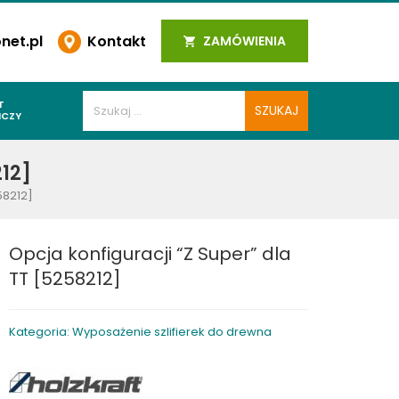
et.pl
Kontakt
ZAMÓWIENIA
T
ICZY
PAWALNICZE
212]
 SPOIN
58212]
PAWALNICZE
WALNICZE
Opcja konfiguracji “Z Super” dla
Y SPAWALNICZE
TT [5258212]
 PLAZMOWE
PAWALNICZE
Kategoria: Wyposażenie szlifierek do drewna
LNICZE