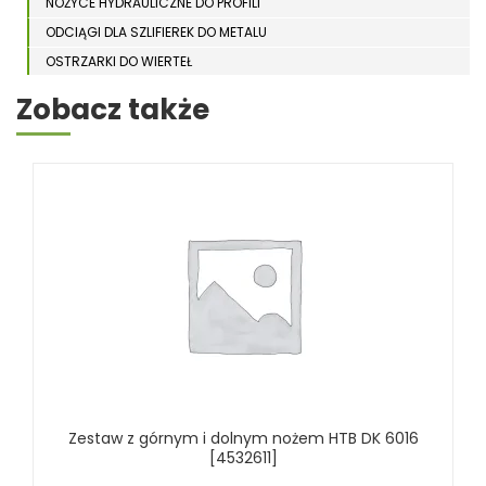
NOŻYCE HYDRAULICZNE DO PROFILI
ODCIĄGI DLA SZLIFIEREK DO METALU
OSTRZARKI DO WIERTEŁ
PIŁY TARCZOWE DO METALU, ALUMINIUM
Zobacz także
PIŁY TAŚMOWE DO METALU
POLERKI
PRASY DO OBRÓBKI PLASTYCZNEJ METALU
SPĘCZARKI
STOJAKI
STOŁY ROLKOWE
SZLIFIERKI DO METALU, PŁASZCZYZN
TOKARKI
TOKARKI CNC
URZĄDZENIA WIELOCZYNNOŚCIOWE
WALCARKI DO BLACHY
Zestaw z górnym i dolnym nożem HTB DK 6016
WIERTARKI KOLUMNOWE, SŁUPOWE, STOŁOWE
[4532611]
WIERTARKI MAGNETYCZNE