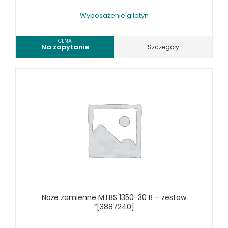
WIERTARKO - FREZARKI STOŁOWE DO METALU, WIELOFUNKCYJNE
Wyposażenie gilotyn
WYKRAWARKI DO BLACHY, PNEUMATYCZNE
ZAGINARKI DO BLACHY, MECHANICZNE
CENA
Na zapytanie
Szczegóły
ŻŁOBIARKI DO BLACHY
WYPOSAŻENIE DODATKOWE METALLKRAFT
WYPOSAŻENIE GRAWEREK
WYPOSAŻENIE FREZAREK KRAWĘDZIOWYCH
WYPOSAŻENIE GIĘTAREK
WYPOSAŻENIE GILOTYN
WYPOSAŻENIE GWINCIAREK
WYPOSAŻENIE ODCIĄGÓW MASZYN DO METALU
WYPOSAŻENIE PIŁ TARCZOWYCH DO METALU
WYPOSAŻENIE PIŁ TAŚMOWYCH DO METALU
WYPOSAŻENIE PRAS
Noże zamienne MTBS 1350-30 B – zestaw
WYPOSAŻENIE SPĘCZAREK
“[3887240]
WYPOSAŻENIE STOŁÓW ROLKOWYCH
WYPOSAŻENIE SZLIFIEREK DO METALU