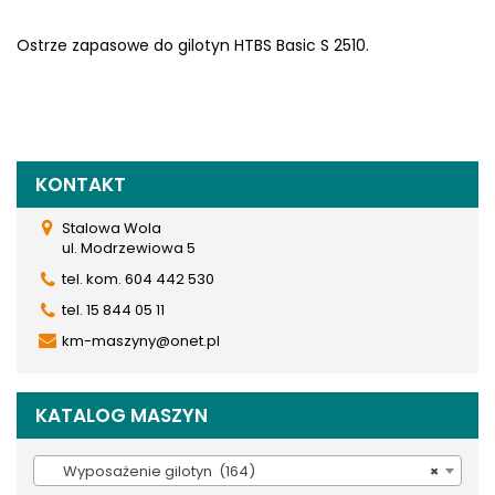
Ostrze zapasowe do gilotyn HTBS Basic S 2510.
KONTAKT
Stalowa Wola
ul. Modrzewiowa 5
tel. kom. 604 442 530
tel. 15 844 05 11
km-maszyny@onet.pl
KATALOG MASZYN
Wyposażenie gilotyn (164)
×