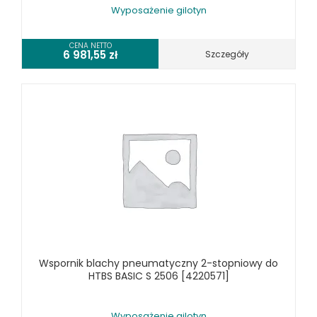
Wyposażenie gilotyn
WYPOSAŻENIE WALCAREK
WYPOSAŻENIE WIERTAREK DO METALU
CENA NETTO
6 981,55
zł
Szczegóły
WYPOSAŻENIE WYKRAWAREK
WYPOSAŻENIE ZAGINAREK
WYPOSAŻENIE ŻŁOBIAREK
WYPOSAŻENIE DODATKOWE OPTIMUM
URZĄDZENIA WARSZTATOWE I TRANSPORTOWE
SPRZĘT CZYSZCZĄCY
SPRĘŻARKI I NARZĘDZIA PNEUMATYCZNE
SPRZĘT SPAWALNICZY
RÓŻNE OKAZJE
Wspornik blachy pneumatyczny 2-stopniowy do
KOSZT DOSTAWY
HTBS BASIC S 2506 [4220571]
Wyposażenie gilotyn