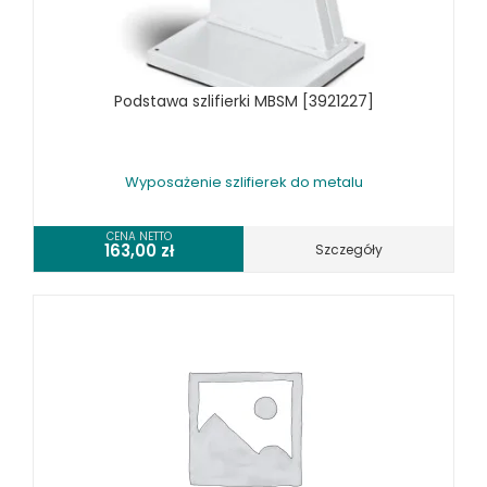
WYPOSAŻENIE PIŁ TARCZOWYCH DO METALU
WYPOSAŻENIE PIŁ TAŚMOWYCH DO METALU
WYPOSAŻENIE PRAS
Podstawa szlifierki MBSM [3921227]
WYPOSAŻENIE SPĘCZAREK
WYPOSAŻENIE STOŁÓW ROLKOWYCH
WYPOSAŻENIE SZLIFIEREK DO METALU
Wyposażenie szlifierek do metalu
WYPOSAŻENIE WALCAREK
WYPOSAŻENIE WIERTAREK DO METALU
CENA NETTO
163,00
zł
Szczegóły
WYPOSAŻENIE WYKRAWAREK
WYPOSAŻENIE ZAGINAREK
WYPOSAŻENIE ŻŁOBIAREK
WYPOSAŻENIE DODATKOWE OPTIMUM
URZĄDZENIA WARSZTATOWE I TRANSPORTOWE
SPRZĘT CZYSZCZĄCY
SPRĘŻARKI I NARZĘDZIA PNEUMATYCZNE