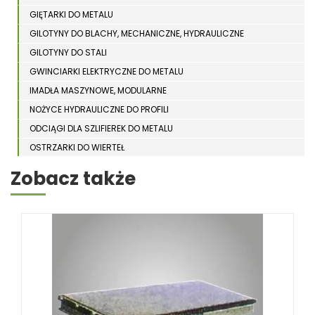
GIĘTARKI DO METALU
GILOTYNY DO BLACHY, MECHANICZNE, HYDRAULICZNE
GILOTYNY DO STALI
GWINCIARKI ELEKTRYCZNE DO METALU
IMADŁA MASZYNOWE, MODULARNE
NOŻYCE HYDRAULICZNE DO PROFILI
ODCIĄGI DLA SZLIFIEREK DO METALU
OSTRZARKI DO WIERTEŁ
PIŁY TARCZOWE DO METALU, ALUMINIUM
Zobacz także
PIŁY TAŚMOWE DO METALU
POLERKI
PRASY DO OBRÓBKI PLASTYCZNEJ METALU
SPĘCZARKI
STOJAKI
STOŁY ROLKOWE
SZLIFIERKI DO METALU, PŁASZCZYZN