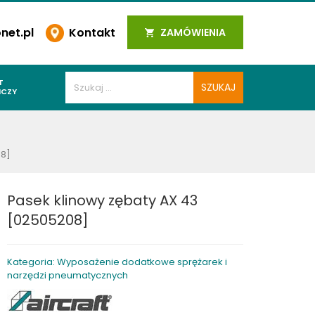
et.pl
Kontakt
ZAMÓWIENIA
T
ICZY
PAWALNICZE
]
 SPOIN
08]
PAWALNICZE
WALNICZE
Pasek klinowy zębaty AX 43
Y SPAWALNICZE
[02505208]
 PLAZMOWE
PAWALNICZE
Kategoria: Wyposażenie dodatkowe sprężarek i
narzędzi pneumatycznych
LNICZE