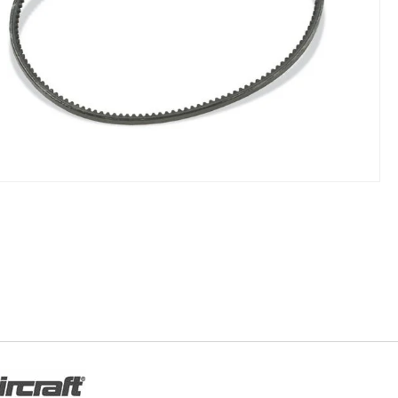
NIKI I URZĄDZENIA
STOŁY SZLIFIE
CHOWE
SZLIFIERKI DO
RY WARSZTATOWE UNICRAFT
UCHWYTY DO
NAJAZDOWE UNICRAFT
WYPOSAŻENI
 ZABEZPIECZAJĄCE UNICRAFT
NOŻYCOWE UNICRAFT
E BRAMOWE UNICRAFT
NIA TRANSPORTOWE UNICRAFT
KI UNICRAFT
ATORY UNICRAFT
ALETOWE UNICRAFT
IKI ŚCIENNE UNICRAFT
WE
ŻENIE DODATKOWE
FT