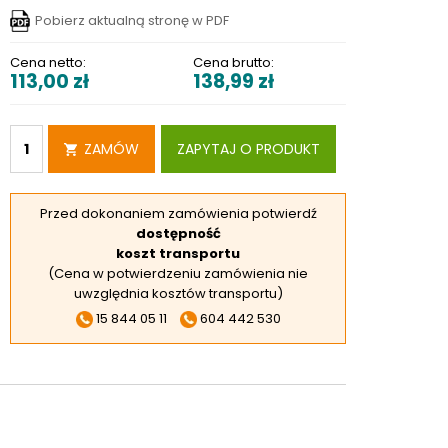
RSKIE
Pobierz aktualną stronę w PDF
 ELEKTROD
Cena netto:
Cena brutto:
113,00
zł
138,99
zł
 OBROTNIKÓW
E DODATKOWE
ZAMÓW
ZAPYTAJ O PRODUKT
Przed dokonaniem zamówienia potwierdź
dostępność
koszt transportu
(Cena w potwierdzeniu zamówienia nie
uwzględnia kosztów transportu)
15 844 05 11
604 442 530