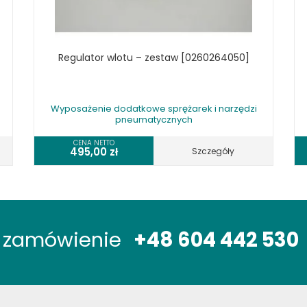
Regulator wlotu – zestaw [0260264050]
Wyposażenie dodatkowe sprężarek i narzędzi
pneumatycznych
CENA NETTO
495,00
zł
Szczegóły
óż zamówienie
+48 604 442 530