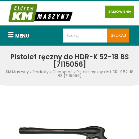
ZAMÓWIENIA
MENU
Pistolet ręczny do HDR-K 52-18 BS
[7115056]
KM Maszyny
>
Produkty
>
Cleancraft
>
Pistolet ręczny do HDR-K 52-18
BS [7115056]