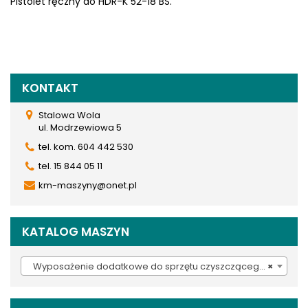
Pistolet ręczny do HDR-K 52-18 BS.
KONTAKT
Stalowa Wola
ul. Modrzewiowa 5
tel. kom. 604 442 530
tel. 15 844 05 11
km-maszyny@onet.pl
KATALOG MASZYN
Wyposażenie dodatkowe do sprzętu czyszczącego (937)
×