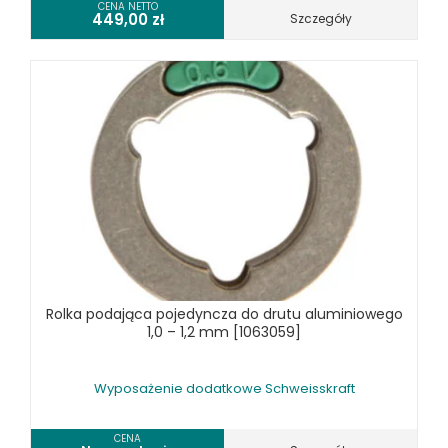
CENA NETTO
449,00
zł
Szczegóły
Rolka podająca pojedyncza do drutu aluminiowego
1,0 – 1,2 mm [1063059]
Wyposażenie dodatkowe Schweisskraft
CENA