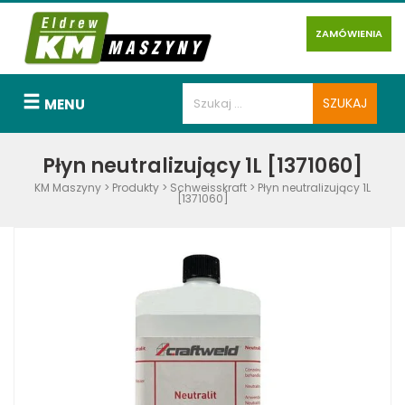
ZAMÓWIENIA
MENU
Płyn neutralizujący 1L [1371060]
KM Maszyny
>
Produkty
>
Schweisskraft
>
Płyn neutralizujący 1L
[1371060]