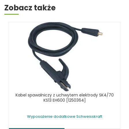
Zobacz także
SPAWARKI
STOŁY SPAWALNICZE
STOŁY SZLIFIERSKIE
SZLIFIERKI DO ELEKTROD
UCHWYTY DO OBROTNIKÓW
WYPOSAŻENIE DODATKOWE SCHWEISSKRAFT
RÓŻNE OKAZJE
KOSZT DOSTAWY
Kabel spawalniczy z uchwytem elektrody SK4/70
KS13 EH600 [1250364]
Wyposażenie dodatkowe Schweisskraft