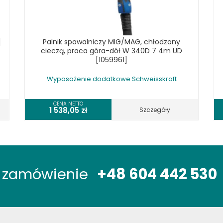
]
Palnik spawalniczy MIG/MAG, chłodzony
cieczą, praca góra-dół W 340D 7 4m UD
[1059961]
Wyposażenie dodatkowe Schweisskraft
CENA NETTO
1 538,05
zł
Szczegóły
óż zamówienie
+48 604 442 530