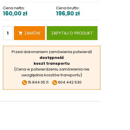
RSKIE
Cena netto:
Cena brutto:
160,00
zł
196,80
zł
 ELEKTROD
 OBROTNIKÓW
E DODATKOWE
ZAMÓW
ZAPYTAJ O PRODUKT
Przed dokonaniem zamówienia potwierdź
dostępność
koszt transportu
(Cena w potwierdzeniu zamówienia nie
uwzględnia kosztów transportu)
15 844 05 11
604 442 530