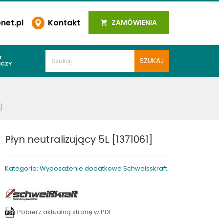
et.pl
Kontakt
ZAMÓWIENIA
T
ICZY
PAWALNICZE
 SPOIN
]
PAWALNICZE
WALNICZE
Płyn neutralizujący 5L [1371061]
Y SPAWALNICZE
 PLAZMOWE
Kategoria: Wyposażenie dodatkowe Schweisskraft
PAWALNICZE
LNICZE
Pobierz aktualną stronę w PDF