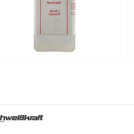
NIKI I URZĄDZENIA
STOŁY SZLIFIE
CHOWE
SZLIFIERKI DO
RY WARSZTATOWE UNICRAFT
UCHWYTY DO
NAJAZDOWE UNICRAFT
WYPOSAŻENI
 ZABEZPIECZAJĄCE UNICRAFT
NOŻYCOWE UNICRAFT
E BRAMOWE UNICRAFT
NIA TRANSPORTOWE UNICRAFT
KI UNICRAFT
ATORY UNICRAFT
ALETOWE UNICRAFT
IKI ŚCIENNE UNICRAFT
WE
ŻENIE DODATKOWE
FT