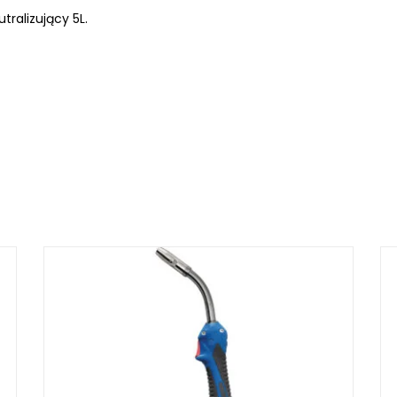
tralizujący 5L.
LKRAFT
MUM