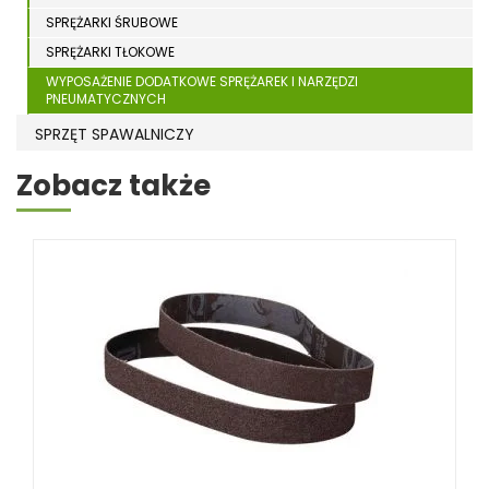
SPRĘŻARKI ŚRUBOWE
SPRĘŻARKI TŁOKOWE
WYPOSAŻENIE DODATKOWE SPRĘŻAREK I NARZĘDZI
PNEUMATYCZNYCH
SPRZĘT SPAWALNICZY
RÓŻNE OKAZJE
Zobacz także
KOSZT DOSTAWY