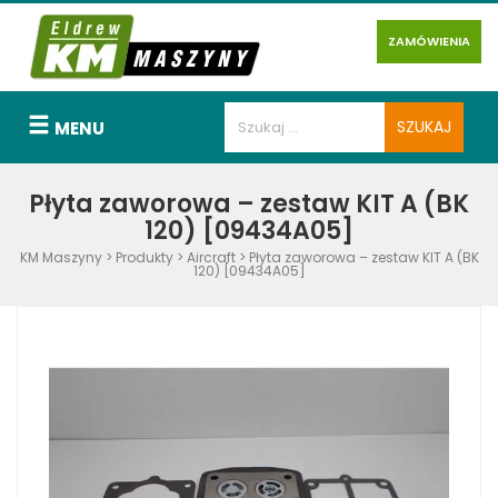
ZAMÓWIENIA
MENU
Płyta zaworowa – zestaw KIT A (BK
120) [09434A05]
KM Maszyny
>
Produkty
>
Aircraft
>
Płyta zaworowa – zestaw KIT A (BK
120) [09434A05]