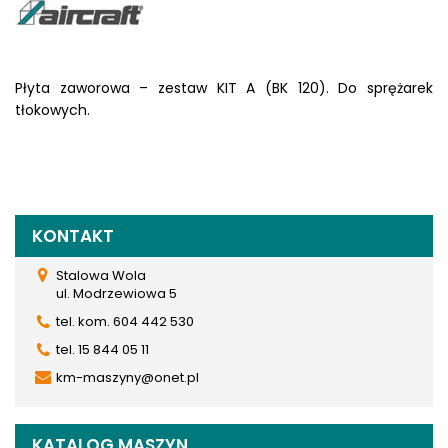
Płyta zaworowa – zestaw KIT A (BK 120). Do sprężarek
tłokowych.
KONTAKT
Stalowa Wola
ul. Modrzewiowa 5
tel. kom. 604 442 530
tel. 15 844 05 11
km-maszyny@onet.pl
KATALOG MASZYN