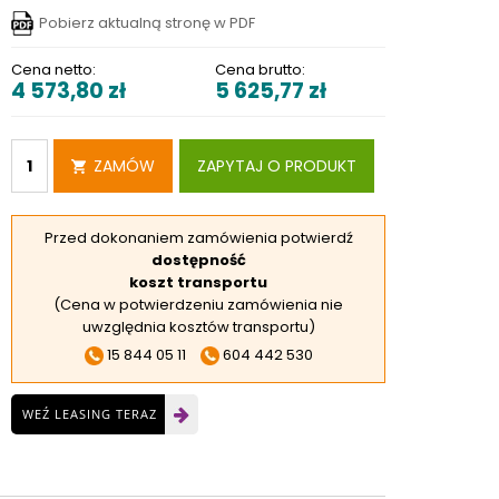
RSKIE
Pobierz aktualną stronę w PDF
 ELEKTROD
Cena netto:
Cena brutto:
4 573,80
zł
5 625,77
zł
 OBROTNIKÓW
E DODATKOWE
ZAMÓW
ZAPYTAJ O PRODUKT
Przed dokonaniem zamówienia potwierdź
dostępność
koszt transportu
(Cena w potwierdzeniu zamówienia nie
uwzględnia kosztów transportu)
15 844 05 11
604 442 530
WEŹ LEASING TERAZ