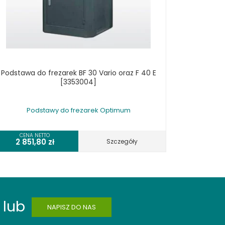
Podstawa do frezarek BF 30 Vario oraz F 40 E
[3353004]
Podstawy do frezarek Optimum
CENA NETTO
2 851,80
zł
Szczegóły
lub
NAPISZ DO NAS