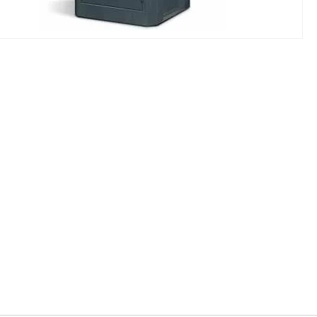
NIKI I URZĄDZENIA
STOŁY SZLIFIE
CHOWE
SZLIFIERKI DO
RY WARSZTATOWE UNICRAFT
UCHWYTY DO
NAJAZDOWE UNICRAFT
WYPOSAŻENI
 ZABEZPIECZAJĄCE UNICRAFT
NOŻYCOWE UNICRAFT
E BRAMOWE UNICRAFT
NIA TRANSPORTOWE UNICRAFT
KI UNICRAFT
ATORY UNICRAFT
ALETOWE UNICRAFT
IKI ŚCIENNE UNICRAFT
WE
ŻENIE DODATKOWE
FT