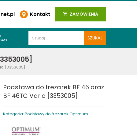
et.pl
Kontakt
ZAMÓWIENIA
T
ICZY
PAWALNICZE
[3353005]
 SPOIN
rio [3353005]
PAWALNICZE
WALNICZE
Podstawa do frezarek BF 46 oraz
Y SPAWALNICZE
BF 46TC Vario [3353005]
 PLAZMOWE
PAWALNICZE
Kategoria: Podstawy do frezarek Optimum
LNICZE