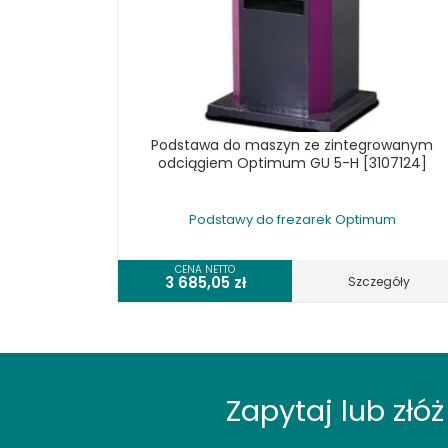
STOŁY ROLKOWE
SZLIFIERKI DO METALU, PŁASZCZYZN
TOKARKI
TOKARKI CNC
URZĄDZENIA WIELOCZYNNOŚCIOWE
WALCARKI DO BLACHY
Podstawa do maszyn ze zintegrowanym
odciągiem Optimum GU 5-H [3107124]
WIERTARKI KOLUMNOWE, SŁUPOWE,
STOŁOWE
WIERTARKI MAGNETYCZNE
Podstawy do frezarek Optimum
WIERTARKO - FREZARKI STOŁOWE DO
METALU, WIELOFUNKCYJNE
CENA NETTO
WYKRAWARKI DO BLACHY,
3 685,05
zł
Szczegóły
PNEUMATYCZNE
ZAGINARKI DO BLACHY, MECHANICZNE
ŻŁOBIARKI DO BLACHY
WYPOSAŻENIE DODATKOWE
METALLKRAFT
Zapytaj lub zł
WYPOSAŻENIE DODATKOWE OPTIMUM
POZOSTAŁE WYPOSAŻENIE OPTIMUM