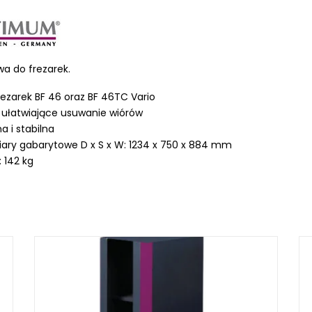
a do frezarek.
LKRAFT
ezarek BF 46 oraz BF 46TC Vario
MUM
i ułatwiające usuwanie wiórów
na i stabilna
ry gabarytowe D x S x W: 1234 x 750 x 884 mm
 142 kg