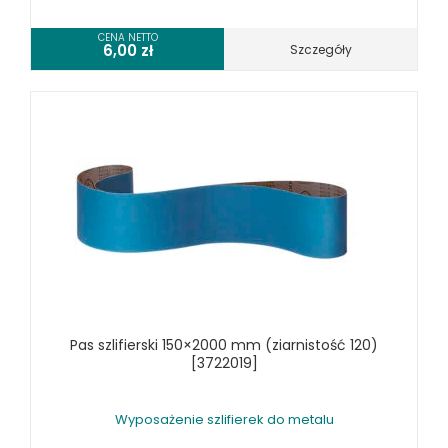
WYPOSAŻENIE WIERTAREK DO METALU
CENA NETTO
6,00
zł
Szczegóły
WYPOSAŻENIE WYKRAWAREK
WYPOSAŻENIE ZAGINAREK
WYPOSAŻENIE ŻŁOBIAREK
WYPOSAŻENIE DODATKOWE OPTIMUM
URZĄDZENIA WARSZTATOWE I TRANSPORTOWE
SPRZĘT CZYSZCZĄCY
SPRĘŻARKI I NARZĘDZIA PNEUMATYCZNE
SPRZĘT SPAWALNICZY
RÓŻNE OKAZJE
Pas szlifierski 150×2000 mm (ziarnistość 120)
KOSZT DOSTAWY
[3722019]
Wyposażenie szlifierek do metalu