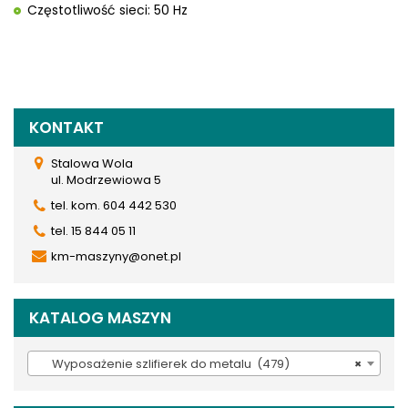
Częstotliwość sieci: 50 Hz
KONTAKT
Stalowa Wola
ul. Modrzewiowa 5
tel. kom. 604 442 530
tel. 15 844 05 11
km-maszyny@onet.pl
KATALOG MASZYN
Wyposażenie szlifierek do metalu (479)
×