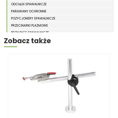
ODCIĄGI SPAWALNICZE
PARAWANY OCHRONNE
POZYCJONERY SPAWALNICZE
PRZECINARKI PLAZMOWE
PRZYŁBICE SPAWALNICZE
Zobacz także
SPAWARKI
STOŁY SPAWALNICZE
STOŁY SZLIFIERSKIE
SZLIFIERKI DO ELEKTROD
UCHWYTY DO OBROTNIKÓW
WYPOSAŻENIE DODATKOWE SCHWEISSKRAFT
RÓŻNE OKAZJE
KOSZT DOSTAWY