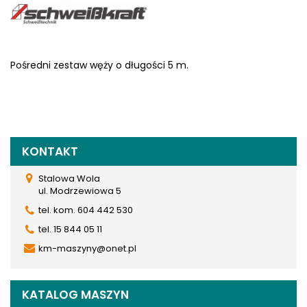
Pośredni zestaw węży o długości 5 m.
KONTAKT
Stalowa Wola
ul. Modrzewiowa 5
tel. kom. 604 442 530
tel. 15 844 05 11
km-maszyny@onet.pl
KATALOG MASZYN