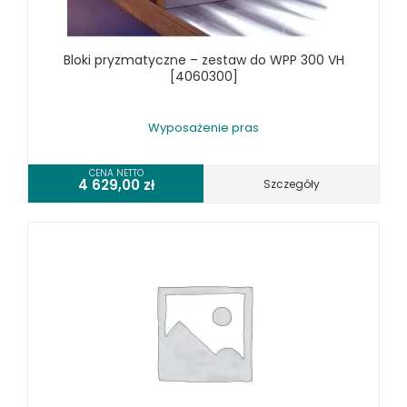
WYPOSAŻENIE PIŁ TAŚMOWYCH DO METALU
WYPOSAŻENIE PRAS
Bloki pryzmatyczne – zestaw do WPP 300 VH
WYPOSAŻENIE SPĘCZAREK
[4060300]
WYPOSAŻENIE STOŁÓW ROLKOWYCH
WYPOSAŻENIE SZLIFIEREK DO METALU
Wyposażenie pras
WYPOSAŻENIE WALCAREK
WYPOSAŻENIE WIERTAREK DO METALU
CENA NETTO
4 629,00
zł
Szczegóły
WYPOSAŻENIE WYKRAWAREK
WYPOSAŻENIE ZAGINAREK
WYPOSAŻENIE ŻŁOBIAREK
WYPOSAŻENIE DODATKOWE OPTIMUM
URZĄDZENIA WARSZTATOWE I TRANSPORTOWE
SPRZĘT CZYSZCZĄCY
SPRĘŻARKI I NARZĘDZIA PNEUMATYCZNE
SPRZĘT SPAWALNICZY