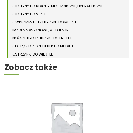
GILOTYNY DO BLACHY, MECHANICZNE, HYDRAULICZNE
GILOTYNY DO STALI
GWINCIARKI ELEKTRYCZNE DO METALU
IMADŁA MASZYNOWE, MODULARNE
NOŻYCE HYDRAULICZNE DO PROFILI
ODCIĄGI DLA SZLIFIEREK DO METALU
OSTRZARKI DO WIERTEŁ
PIŁY TARCZOWE DO METALU, ALUMINIUM
Zobacz także
PIŁY TAŚMOWE DO METALU
POLERKI
PRASY DO OBRÓBKI PLASTYCZNEJ METALU
SPĘCZARKI
STOJAKI
STOŁY ROLKOWE
SZLIFIERKI DO METALU, PŁASZCZYZN
TOKARKI