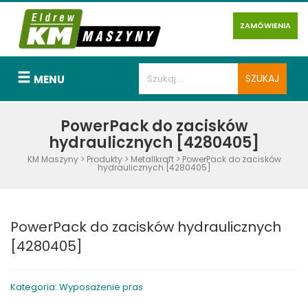
ZAMÓWIENIA
MENU
PowerPack do zacisków
hydraulicznych [4280405]
KM Maszyny
>
Produkty
>
Metallkraft
>
PowerPack do zacisków
hydraulicznych [4280405]
PowerPack do zacisków hydraulicznych
[4280405]
Kategoria: Wyposażenie pras