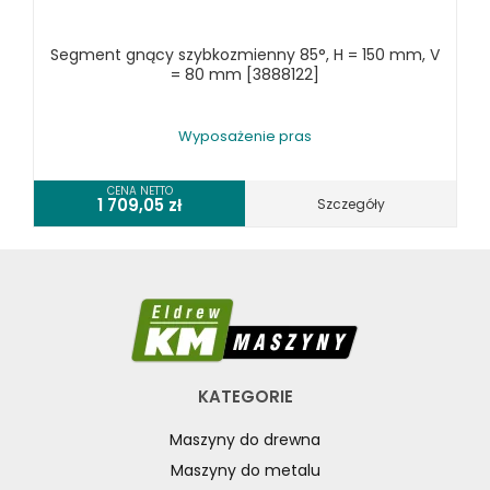
RÓŻNE OKAZJE
Segment gnący szybkozmienny 85°, H = 150 mm, V
KOSZT DOSTAWY
= 80 mm [3888122]
Wyposażenie pras
CENA NETTO
1 709,05
zł
Szczegóły
KATEGORIE
Maszyny do drewna
Maszyny do metalu