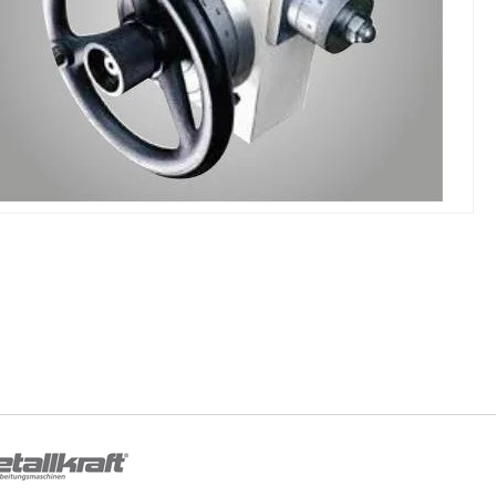
NIKI I URZĄDZENIA
STOŁY SZLIFIE
CHOWE
SZLIFIERKI DO
RY WARSZTATOWE UNICRAFT
UCHWYTY DO
NAJAZDOWE UNICRAFT
WYPOSAŻENI
 ZABEZPIECZAJĄCE UNICRAFT
NOŻYCOWE UNICRAFT
E BRAMOWE UNICRAFT
NIA TRANSPORTOWE UNICRAFT
KI UNICRAFT
ATORY UNICRAFT
ALETOWE UNICRAFT
IKI ŚCIENNE UNICRAFT
WE
ŻENIE DODATKOWE
FT