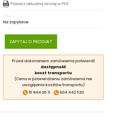
Pobierz aktualną stronę w PDF
RSKIE
 ELEKTROD
CENA
Na zapytanie
 OBROTNIKÓW
E DODATKOWE
ZAPYTAJ O PRODUKT
Przed dokonaniem zamówienia potwierdź
dostępność
koszt transportu
(Cena w potwierdzeniu zamówienia nie
uwzględnia kosztów transportu)
15 844 05 11
604 442 530