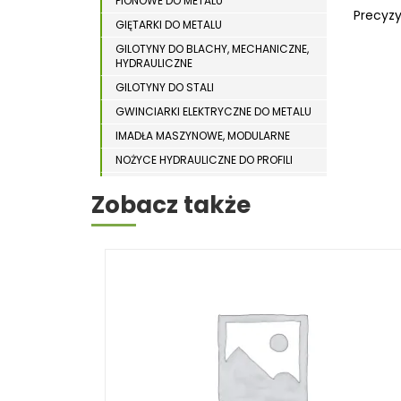
PIONOWE DO METALU
WYPOSAŻENIE DODATKOWE MASZYN DO
WIERTARKI MAGNETYCZNE
Precyzy
DREWNA
GIĘTARKI DO METALU
WIERTARKO – FREZARKI STOŁOWE
GILOTYNY DO BLACHY, MECHANICZNE,
HYDRAULICZNE
WYKRAWARKI DO BLACHY
GILOTYNY DO STALI
WYPOSAŻENIE DODATKOWE METAL
GWINCIARKI ELEKTRYCZNE DO METALU
WYPOSAŻENIE DODATKOWE OPTI
IMADŁA MASZYNOWE, MODULARNE
ZAGINARKI DO BLACHY
NOŻYCE HYDRAULICZNE DO PROFILI
ODCIĄGI DLA SZLIFIEREK DO METALU
ŻŁOBIARKI DO BLACHY
Zobacz także
OSTRZARKI DO WIERTEŁ
PIŁY TARCZOWE DO METALU,
ALUMINIUM
PIŁY TAŚMOWE DO METALU
POLERKI
PRASY DO OBRÓBKI PLASTYCZNEJ
METALU
SPĘCZARKI
STOJAKI