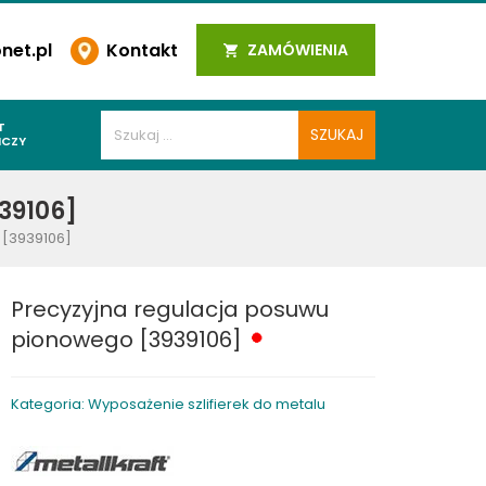
et.pl
Kontakt
ZAMÓWIENIA
T
ICZY
PAWALNICZE
39106]
 SPOIN
 [3939106]
PAWALNICZE
WALNICZE
Precyzyjna regulacja posuwu
Y SPAWALNICZE
pionowego [3939106]
 PLAZMOWE
PAWALNICZE
Kategoria: Wyposażenie szlifierek do metalu
LNICZE