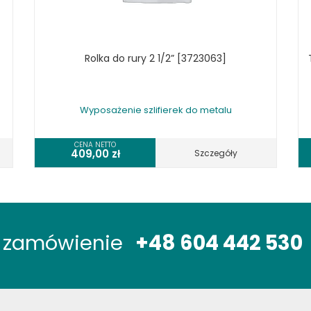
Rolka do rury 2 1/2” [3723063]
Wyposażenie szlifierek do metalu
CENA NETTO
409,00
zł
Szczegóły
óż zamówienie
+48 604 442 530