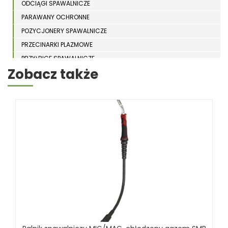
ODCIĄGI SPAWALNICZE
PARAWANY OCHRONNE
POZYCJONERY SPAWALNICZE
PRZECINARKI PLAZMOWE
PRZYŁBICE SPAWALNICZE
Zobacz także
SPAWARKI
STOŁY SPAWALNICZE
STOŁY SZLIFIERSKIE
SZLIFIERKI DO ELEKTROD
UCHWYTY DO OBROTNIKÓW
WYPOSAŻENIE DODATKOWE SCHWEISSKRAFT
RÓŻNE OKAZJE
KOSZT DOSTAWY