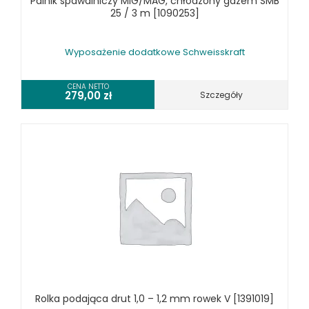
Palnik spawalniczy MIG/MAG, chłodzony gazem SMB
25 / 3 m [1090253]
Wyposażenie dodatkowe Schweisskraft
CENA NETTO
279,00
zł
Szczegóły
Rolka podająca drut 1,0 – 1,2 mm rowek V [1391019]