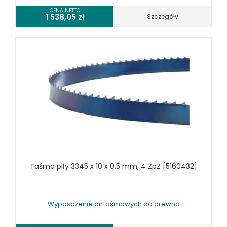
SPRZĘT CZYSZCZĄCY
CENA NETTO
1 538,05
zł
Szczegóły
SPRĘŻARKI I NARZĘDZIA PNEUMATYCZNE
SPRZĘT SPAWALNICZY
RÓŻNE OKAZJE
KOSZT DOSTAWY
Taśma piły 3345 x 10 x 0,5 mm, 4 ZpZ [5160432]
Wyposażenie pił taśmowych do drewna