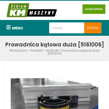
ZAMÓWIENIA
MENU
Prowadnica kątowa duża [5161006]
KM Maszyny
>
Produkty
>
Holzkraft
>
Prowadnica kątowa duża
[5161006]