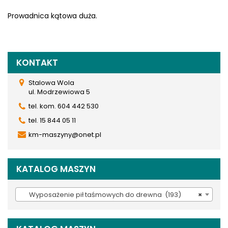
Prowadnica kątowa duża.
KONTAKT
Stalowa Wola
ul. Modrzewiowa 5
tel. kom. 604 442 530
tel. 15 844 05 11
km-maszyny@onet.pl
KATALOG MASZYN
Wyposażenie pił taśmowych do drewna (193)
×