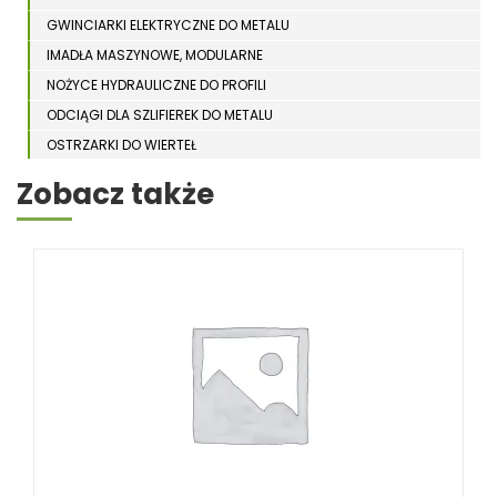
GWINCIARKI ELEKTRYCZNE DO METALU
IMADŁA MASZYNOWE, MODULARNE
NOŻYCE HYDRAULICZNE DO PROFILI
ODCIĄGI DLA SZLIFIEREK DO METALU
OSTRZARKI DO WIERTEŁ
PIŁY TARCZOWE DO METALU, ALUMINIUM
Zobacz także
PIŁY TAŚMOWE DO METALU
POLERKI
PRASY DO OBRÓBKI PLASTYCZNEJ METALU
SPĘCZARKI
STOJAKI
STOŁY ROLKOWE
SZLIFIERKI DO METALU, PŁASZCZYZN
TOKARKI
TOKARKI CNC
URZĄDZENIA WIELOCZYNNOŚCIOWE