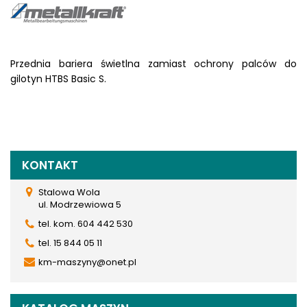
Przednia bariera świetlna zamiast ochrony palców do
gilotyn HTBS Basic S.
KONTAKT
Stalowa Wola
ul. Modrzewiowa 5
tel. kom. 604 442 530
tel. 15 844 05 11
km-maszyny@onet.pl