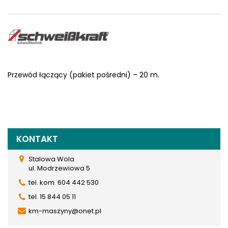
Przewód łączący (pakiet pośredni) – 20 m.
KONTAKT
Stalowa Wola
ul. Modrzewiowa 5
tel. kom. 604 442 530
tel. 15 844 05 11
km-maszyny@onet.pl