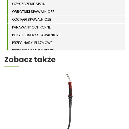
CZYSZCZENIE SPOIN
OBROTNIKI SPAWALNICZE
ODCIĄGI SPAWALNICZE
PARAWANY OCHRONNE
POZYCJONERY SPAWALNICZE
PRZECINARKI PLAZMOWE
PRZYŁBICE SPAWALNICZE
Zobacz także
SPAWARKI
STOŁY SPAWALNICZE
STOŁY SZLIFIERSKIE
SZLIFIERKI DO ELEKTROD
UCHWYTY DO OBROTNIKÓW
WYPOSAŻENIE DODATKOWE SCHWEISSKRAFT
RÓŻNE OKAZJE
KOSZT DOSTAWY