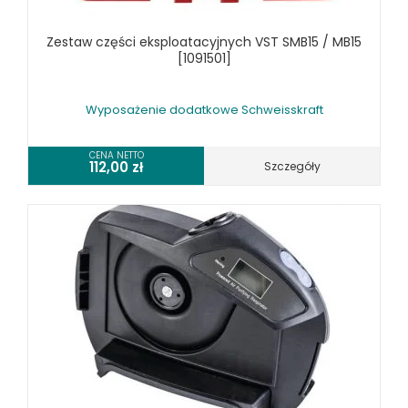
Zestaw części eksploatacyjnych VST SMB15 / MB15
[1091501]
Wyposażenie dodatkowe Schweisskraft
CENA NETTO
112,00
zł
Szczegóły