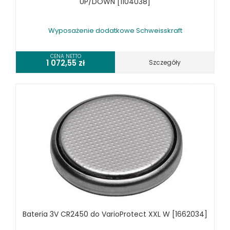
UP/DOWN [1104038]
Wyposażenie dodatkowe Schweisskraft
CENA NETTO
1 072,55
zł
Szczegóły
Bateria 3V CR2450 do VarioProtect XXL W [1662034]