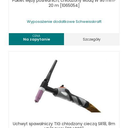
Pakiet węży pośrednich, chłodzony wodą W 95 mm²
20 m [1065054]
Wyposażenie dodatkowe Schweisskraft
CENA
Na zapytanie
Szczegóły
Uchwyt spawalniczy TIG chłodzony cieczą SR18, 8m