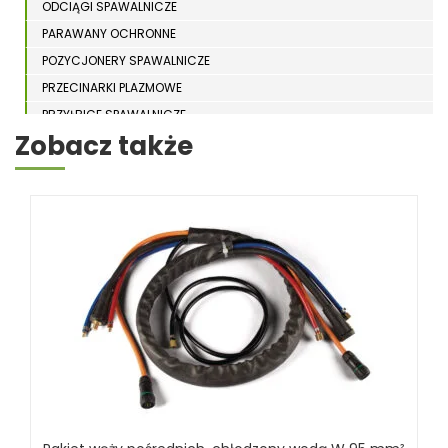
ODCIĄGI SPAWALNICZE
PARAWANY OCHRONNE
POZYCJONERY SPAWALNICZE
PRZECINARKI PLAZMOWE
PRZYŁBICE SPAWALNICZE
Zobacz także
SPAWARKI
STOŁY SPAWALNICZE
STOŁY SZLIFIERSKIE
SZLIFIERKI DO ELEKTROD
UCHWYTY DO OBROTNIKÓW
WYPOSAŻENIE DODATKOWE SCHWEISSKRAFT
RÓŻNE OKAZJE
KOSZT DOSTAWY