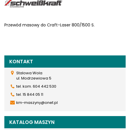
Przewód masowy do Craft-Laser 800/1500 S.
KONTAKT
Stalowa Wola
ul. Modrzewiowa 5
tel. kom. 604 442 530
tel. 15 844 05 11
km-maszyny@onet.pl
KATALOG MASZYN