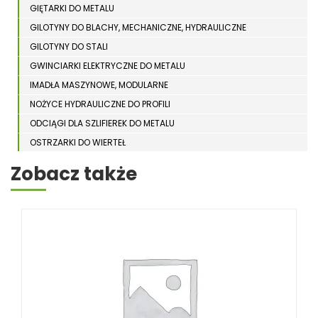
GIĘTARKI DO METALU
GILOTYNY DO BLACHY, MECHANICZNE, HYDRAULICZNE
GILOTYNY DO STALI
GWINCIARKI ELEKTRYCZNE DO METALU
IMADŁA MASZYNOWE, MODULARNE
NOŻYCE HYDRAULICZNE DO PROFILI
ODCIĄGI DLA SZLIFIEREK DO METALU
OSTRZARKI DO WIERTEŁ
PIŁY TARCZOWE DO METALU, ALUMINIUM
Zobacz także
PIŁY TAŚMOWE DO METALU
POLERKI
PRASY DO OBRÓBKI PLASTYCZNEJ METALU
SPĘCZARKI
STOJAKI
STOŁY ROLKOWE
SZLIFIERKI DO METALU, PŁASZCZYZN
TOKARKI