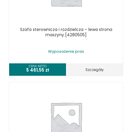
TOKARKI CNC
URZĄDZENIA WIELOCZYNNOŚCIOWE
WALCARKI DO BLACHY
Szafa sterownicza i rozdzielcza – lewa strona
WIERTARKI KOLUMNOWE, SŁUPOWE, STOŁOWE
maszyny [4280505]
WIERTARKI MAGNETYCZNE
WIERTARKO - FREZARKI STOŁOWE DO METALU, WIELOFUNKCYJNE
Wyposażenie pras
WYKRAWARKI DO BLACHY, PNEUMATYCZNE
ZAGINARKI DO BLACHY, MECHANICZNE
CENA NETTO
5 461,55
zł
Szczegóły
ŻŁOBIARKI DO BLACHY
WYPOSAŻENIE DODATKOWE METALLKRAFT
WYPOSAŻENIE GRAWEREK
WYPOSAŻENIE FREZAREK KRAWĘDZIOWYCH
WYPOSAŻENIE GIĘTAREK
WYPOSAŻENIE GILOTYN
WYPOSAŻENIE GWINCIAREK
WYPOSAŻENIE ODCIĄGÓW MASZYN DO METALU