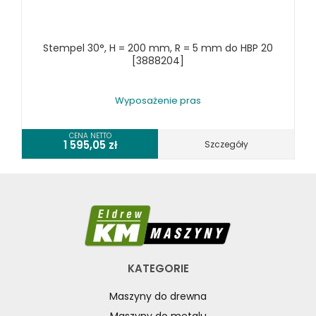
RÓŻNE OKAZJE
Stempel 30°, H = 200 mm, R = 5 mm do HBP 20
KOSZT DOSTAWY
[3888204]
Wyposażenie pras
CENA NETTO
1 595,05
zł
Szczegóły
KATEGORIE
Maszyny do drewna