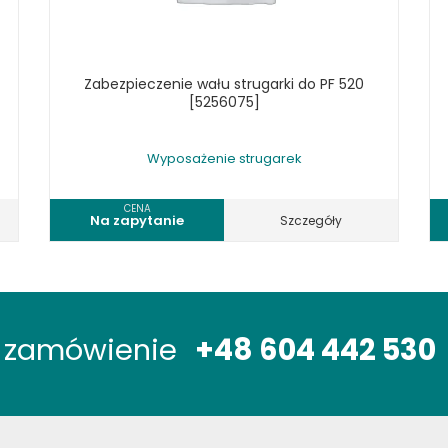
Zabezpieczenie wału strugarki do PF 520
[5256075]
Wyposażenie strugarek
CENA
Na zapytanie
Szczegóły
óż zamówienie
+48 604 442 530