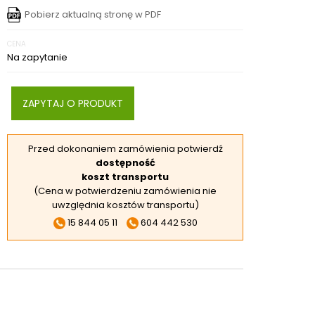
RSKIE
Pobierz aktualną stronę w PDF
 ELEKTROD
CENA
 OBROTNIKÓW
Na zapytanie
E DODATKOWE
ZAPYTAJ O PRODUKT
Przed dokonaniem zamówienia potwierdź
dostępność
koszt transportu
(Cena w potwierdzeniu zamówienia nie
uwzględnia kosztów transportu)
15 844 05 11
604 442 530