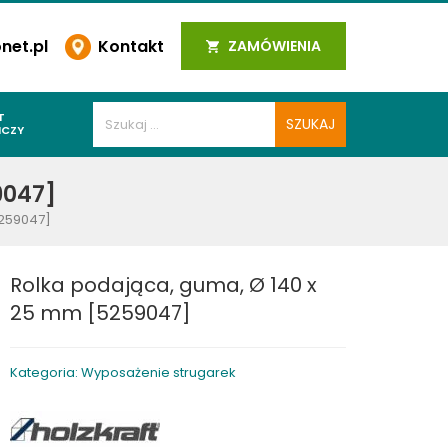
et.pl
Kontakt
ZAMÓWIENIA
T
ICZY
PAWALNICZE
9047]
 SPOIN
5259047]
PAWALNICZE
WALNICZE
Rolka podająca, guma, Ø 140 x
Y SPAWALNICZE
25 mm [5259047]
 PLAZMOWE
PAWALNICZE
Kategoria: Wyposażenie strugarek
LNICZE