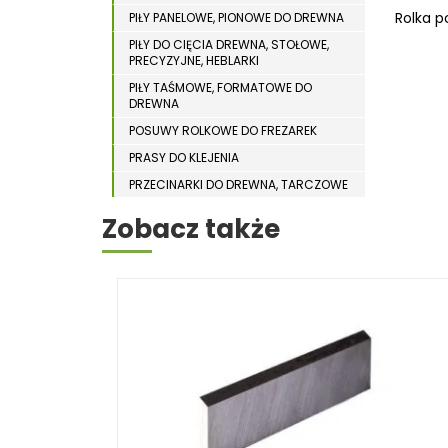
WYPOSAŻENIE DODATKOWE MASZYN DO
WIERTARKI MAGNETYCZNE
Rolka p
PIŁY PANELOWE, PIONOWE DO DREWNA
DREWNA
PIŁY DO CIĘCIA DREWNA, STOŁOWE,
WIERTARKO – FREZARKI STOŁOWE
PRECYZYJNE, HEBLARKI
WYKRAWARKI DO BLACHY
PIŁY TAŚMOWE, FORMATOWE DO
DREWNA
WYPOSAŻENIE DODATKOWE METAL
POSUWY ROLKOWE DO FREZAREK
WYPOSAŻENIE DODATKOWE OPTI
PRASY DO KLEJENIA
ZAGINARKI DO BLACHY
PRZECINARKI DO DREWNA, TARCZOWE
ŻŁOBIARKI DO BLACHY
PRZENOŚNIKI TAŚMOWE
Zobacz także
STOŁY STOLARSKIE
STOŁY SZLIFIERSKIE DO DREWNA
STRUGARKI DO DREWNA
STOJAKI HOLZSTAR
SZCZOTKARKI
SZLIFIERKI DO DREWNA,
DŁUGOTAŚMOWE, SZEROKOTAŚMOWE,
KRAWĘDZIOWE
TOKARKI DO DREWNA