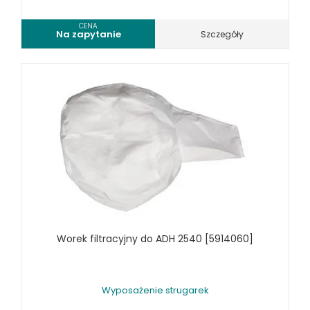
SPRZĘT CZYSZCZĄCY
CENA
Na zapytanie
Szczegóły
SPRĘŻARKI I NARZĘDZIA PNEUMATYCZNE
SPRZĘT SPAWALNICZY
RÓŻNE OKAZJE
KOSZT DOSTAWY
Worek filtracyjny do ADH 2540 [5914060]
Wyposażenie strugarek