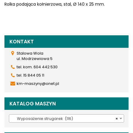
Rolka podająca kołnierzowa, stal, Ø 140 x 25 mm.
KONTAKT
Stalowa Wola
ul. Modrzewiowa 5
tel. kom. 604 442 530
tel. 15 844 05 11
km-maszyny@onet.pl
KATALOG MASZYN
Wyposażenie strugarek (116)
×