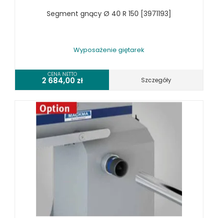
WYPOSAŻENIE PRAS
Segment gnący Ø 40 R 150 [3971193]
WYPOSAŻENIE SPĘCZAREK
WYPOSAŻENIE STOŁÓW ROLKOWYCH
WYPOSAŻENIE SZLIFIEREK DO METALU
Wyposażenie giętarek
WYPOSAŻENIE WALCAREK
WYPOSAŻENIE WIERTAREK DO METALU
CENA NETTO
2 684,00
zł
Szczegóły
WYPOSAŻENIE WYKRAWAREK
WYPOSAŻENIE ZAGINAREK
WYPOSAŻENIE ŻŁOBIAREK
WYPOSAŻENIE DODATKOWE OPTIMUM
URZĄDZENIA WARSZTATOWE I TRANSPORTOWE
SPRZĘT CZYSZCZĄCY
SPRĘŻARKI I NARZĘDZIA PNEUMATYCZNE
SPRZĘT SPAWALNICZY
RÓŻNE OKAZJE