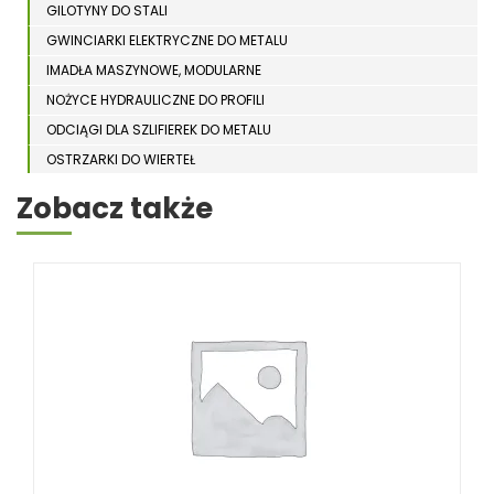
GILOTYNY DO STALI
GWINCIARKI ELEKTRYCZNE DO METALU
IMADŁA MASZYNOWE, MODULARNE
NOŻYCE HYDRAULICZNE DO PROFILI
ODCIĄGI DLA SZLIFIEREK DO METALU
OSTRZARKI DO WIERTEŁ
PIŁY TARCZOWE DO METALU, ALUMINIUM
Zobacz także
PIŁY TAŚMOWE DO METALU
POLERKI
PRASY DO OBRÓBKI PLASTYCZNEJ METALU
SPĘCZARKI
STOJAKI
STOŁY ROLKOWE
SZLIFIERKI DO METALU, PŁASZCZYZN
TOKARKI
TOKARKI CNC
URZĄDZENIA WIELOCZYNNOŚCIOWE