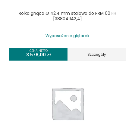
WALCARKI DO BLACHY
Rolka gnąca Ø 42,4 mm stalowa do PRM 60 FH
WIERTARKI KOLUMNOWE, SŁUPOWE, STOŁOWE
[388041142,4]
WIERTARKI MAGNETYCZNE
WIERTARKO - FREZARKI STOŁOWE DO METALU, WIELOFUNKCYJNE
Wyposażenie giętarek
WYKRAWARKI DO BLACHY, PNEUMATYCZNE
ZAGINARKI DO BLACHY, MECHANICZNE
CENA NETTO
3 578,00
zł
Szczegóły
ŻŁOBIARKI DO BLACHY
WYPOSAŻENIE DODATKOWE METALLKRAFT
WYPOSAŻENIE GRAWEREK
WYPOSAŻENIE FREZAREK KRAWĘDZIOWYCH
WYPOSAŻENIE GIĘTAREK
WYPOSAŻENIE GILOTYN
WYPOSAŻENIE GWINCIAREK
WYPOSAŻENIE ODCIĄGÓW MASZYN DO METALU
WYPOSAŻENIE PIŁ TARCZOWYCH DO METALU
WYPOSAŻENIE PIŁ TAŚMOWYCH DO METALU