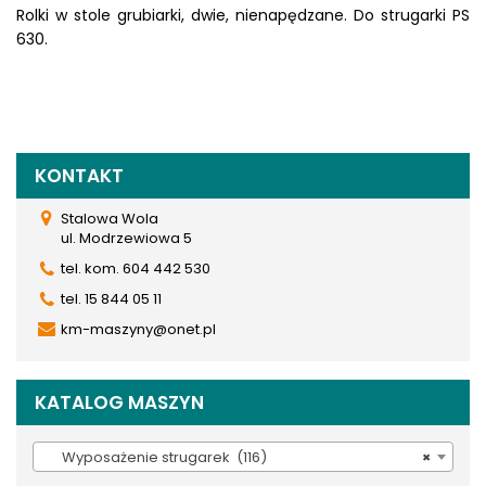
Rolki w stole grubiarki, dwie, nienapędzane. Do strugarki PS
630.
KONTAKT
Stalowa Wola
ul. Modrzewiowa 5
tel. kom. 604 442 530
tel. 15 844 05 11
km-maszyny@onet.pl
KATALOG MASZYN
Wyposażenie strugarek (116)
×