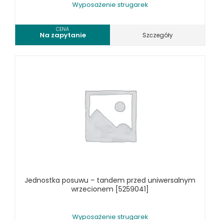
URZĄDZENIA WARSZTATOWE I TRANSPORTOWE
Wyposażenie strugarek
SPRZĘT CZYSZCZĄCY
CENA
Na zapytanie
Szczegóły
SPRĘŻARKI I NARZĘDZIA PNEUMATYCZNE
SPRZĘT SPAWALNICZY
RÓŻNE OKAZJE
KOSZT DOSTAWY
Jednostka posuwu – tandem przed uniwersalnym
wrzecionem [5259041]
Wyposażenie strugarek