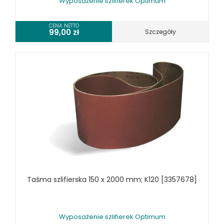
Wyposażenie szlifierek Optimum
SPRZĘT CZYSZCZĄCY
CENA NETTO
SPRĘŻARKI I NARZĘDZIA PNEUMATYCZNE
99,00
zł
Szczegóły
SPRZĘT SPAWALNICZY
RÓŻNE OKAZJE
KOSZT DOSTAWY
Taśma szlifierska 150 x 2000 mm; K120 [3357678]
Wyposażenie szlifierek Optimum