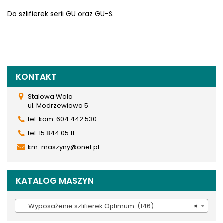
Do szlifierek serii GU oraz GU-S.
KONTAKT
Stalowa Wola
ul. Modrzewiowa 5
tel. kom. 604 442 530
tel. 15 844 05 11
km-maszyny@onet.pl
KATALOG MASZYN
Wyposażenie szlifierek Optimum (146)
×