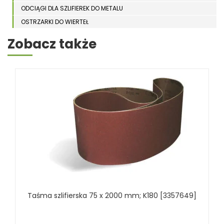
ODCIĄGI DLA SZLIFIEREK DO METALU
OSTRZARKI DO WIERTEŁ
PIŁY TARCZOWE DO METALU, ALUMINIUM
Zobacz także
PIŁY TAŚMOWE DO METALU
POLERKI
PRASY DO OBRÓBKI PLASTYCZNEJ METALU
SPĘCZARKI
STOJAKI
STOŁY ROLKOWE
SZLIFIERKI DO METALU, PŁASZCZYZN
TOKARKI
TOKARKI CNC
URZĄDZENIA WIELOCZYNNOŚCIOWE
WALCARKI DO BLACHY
Taśma szlifierska 75 x 2000 mm; K180 [3357649]
WIERTARKI KOLUMNOWE, SŁUPOWE, STOŁOWE
WIERTARKI MAGNETYCZNE