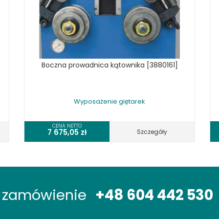
Boczna prowadnica kątownika [3880161]
Wyposażenie giętarek
CENA NETTO
7 675,05
zł
Szczegóły
óż zamówienie
+48 604 442 530