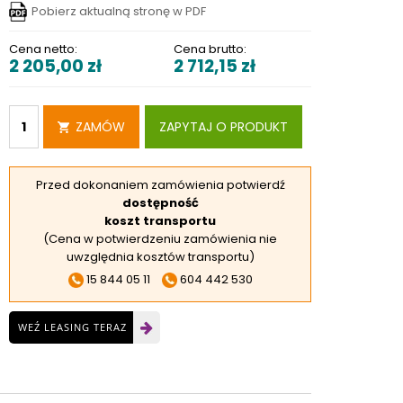
Pobierz aktualną stronę w PDF
RSKIE
 ELEKTROD
Cena netto:
Cena brutto:
2 205,00
zł
2 712,15
zł
 OBROTNIKÓW
E DODATKOWE
ZAMÓW
ZAPYTAJ O PRODUKT
Przed dokonaniem zamówienia potwierdź
dostępność
koszt transportu
(Cena w potwierdzeniu zamówienia nie
uwzględnia kosztów transportu)
15 844 05 11
604 442 530
WEŹ LEASING TERAZ