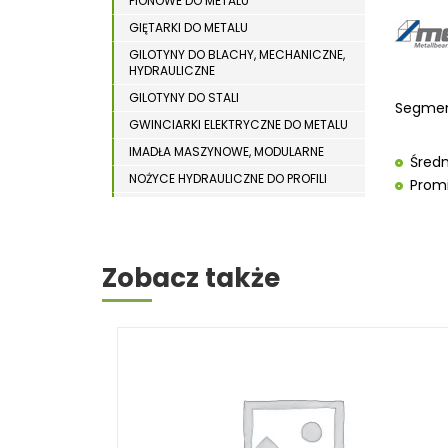
PIONOWE DO METALU
WYPOSAŻENIE DODATKOWE MASZYN DO
WIERTARKI MAGNETYCZNE
DREWNA
GIĘTARKI DO METALU
WIERTARKO – FREZARKI STOŁOWE
GILOTYNY DO BLACHY, MECHANICZNE,
HYDRAULICZNE
WYKRAWARKI DO BLACHY
GILOTYNY DO STALI
Segment
WYPOSAŻENIE DODATKOWE METAL
GWINCIARKI ELEKTRYCZNE DO METALU
WYPOSAŻENIE DODATKOWE OPTI
IMADŁA MASZYNOWE, MODULARNE
Średn
ZAGINARKI DO BLACHY
NOŻYCE HYDRAULICZNE DO PROFILI
Prom
ODCIĄGI DLA SZLIFIEREK DO METALU
ŻŁOBIARKI DO BLACHY
OSTRZARKI DO WIERTEŁ
PIŁY TARCZOWE DO METALU,
Zobacz także
ALUMINIUM
PIŁY TAŚMOWE DO METALU
POLERKI
PRASY DO OBRÓBKI PLASTYCZNEJ
METALU
SPĘCZARKI
STOJAKI