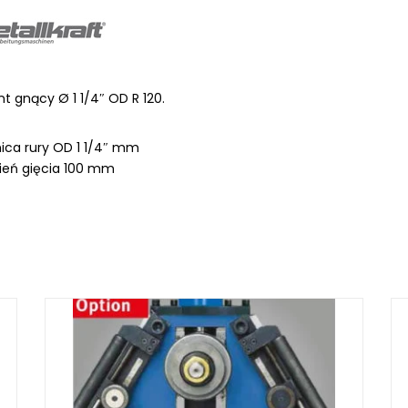
 gnący Ø 1 1/4″ OD R 120.
LKRAFT
MUM
ica rury OD 1 1/4″ mm
ień gięcia 100 mm