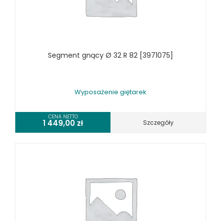
TOKARKI
TOKARKI CNC
URZĄDZENIA WIELOCZYNNOŚCIOWE
WALCARKI DO BLACHY
Segment gnący Ø 32 R 82 [3971075]
WIERTARKI KOLUMNOWE, SŁUPOWE, STOŁOWE
WIERTARKI MAGNETYCZNE
WIERTARKO - FREZARKI STOŁOWE DO METALU, WIELOFUNKCYJNE
Wyposażenie giętarek
WYKRAWARKI DO BLACHY, PNEUMATYCZNE
ZAGINARKI DO BLACHY, MECHANICZNE
CENA NETTO
1 449,00
zł
Szczegóły
ŻŁOBIARKI DO BLACHY
WYPOSAŻENIE DODATKOWE METALLKRAFT
WYPOSAŻENIE GRAWEREK
WYPOSAŻENIE FREZAREK KRAWĘDZIOWYCH
WYPOSAŻENIE GIĘTAREK
WYPOSAŻENIE GILOTYN
WYPOSAŻENIE GWINCIAREK
WYPOSAŻENIE ODCIĄGÓW MASZYN DO METALU