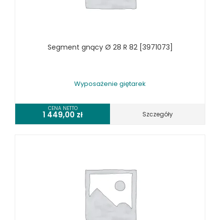
WYPOSAŻENIE PIŁ TARCZOWYCH DO METALU
WYPOSAŻENIE PIŁ TAŚMOWYCH DO METALU
WYPOSAŻENIE PRAS
Segment gnący Ø 28 R 82 [3971073]
WYPOSAŻENIE SPĘCZAREK
WYPOSAŻENIE STOŁÓW ROLKOWYCH
WYPOSAŻENIE SZLIFIEREK DO METALU
Wyposażenie giętarek
WYPOSAŻENIE WALCAREK
WYPOSAŻENIE WIERTAREK DO METALU
CENA NETTO
1 449,00
zł
Szczegóły
WYPOSAŻENIE WYKRAWAREK
WYPOSAŻENIE ZAGINAREK
WYPOSAŻENIE ŻŁOBIAREK
WYPOSAŻENIE DODATKOWE OPTIMUM
URZĄDZENIA WARSZTATOWE I TRANSPORTOWE
SPRZĘT CZYSZCZĄCY
SPRĘŻARKI I NARZĘDZIA PNEUMATYCZNE