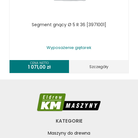
SPRZĘT SPAWALNICZY
RÓŻNE OKAZJE
Segment gnący Ø 5 R 36 [3971001]
KOSZT DOSTAWY
Wyposażenie giętarek
CENA NETTO
1 071,00
zł
Szczegóły
KATEGORIE
Maszyny do drewna