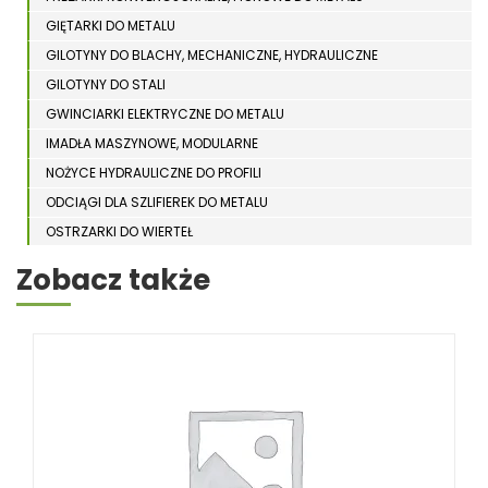
GIĘTARKI DO METALU
GILOTYNY DO BLACHY, MECHANICZNE, HYDRAULICZNE
GILOTYNY DO STALI
GWINCIARKI ELEKTRYCZNE DO METALU
IMADŁA MASZYNOWE, MODULARNE
NOŻYCE HYDRAULICZNE DO PROFILI
ODCIĄGI DLA SZLIFIEREK DO METALU
OSTRZARKI DO WIERTEŁ
PIŁY TARCZOWE DO METALU, ALUMINIUM
Zobacz także
PIŁY TAŚMOWE DO METALU
POLERKI
PRASY DO OBRÓBKI PLASTYCZNEJ METALU
SPĘCZARKI
STOJAKI
STOŁY ROLKOWE
SZLIFIERKI DO METALU, PŁASZCZYZN