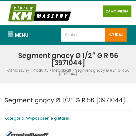
ZAMÓWIENIA
MENU
Segment gnący Ø 1/2″ G R 56
[3971044]
KM Maszyny
>
Produkty
>
Metallkraft
>
Segment gnący Ø 1/2″ G R 56
[3971044]
Segment gnący Ø 1/2″ G R 56 [3971044]
Kategoria: Wyposażenie giętarek