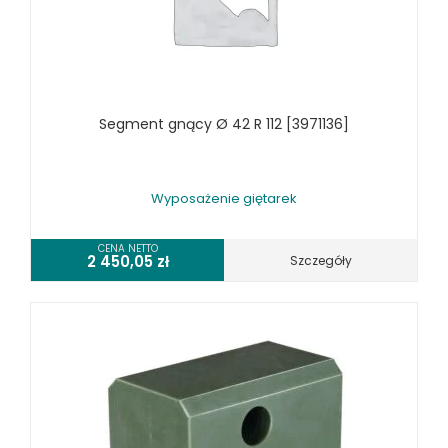
WYPOSAŻENIE ODCIĄGÓW MASZYN DO METALU
WYPOSAŻENIE PIŁ TARCZOWYCH DO METALU
WYPOSAŻENIE PIŁ TAŚMOWYCH DO METALU
WYPOSAŻENIE PRAS
Segment gnący Ø 42 R 112 [3971136]
WYPOSAŻENIE SPĘCZAREK
WYPOSAŻENIE STOŁÓW ROLKOWYCH
WYPOSAŻENIE SZLIFIEREK DO METALU
Wyposażenie giętarek
WYPOSAŻENIE WALCAREK
WYPOSAŻENIE WIERTAREK DO METALU
CENA NETTO
2 450,05
zł
Szczegóły
WYPOSAŻENIE WYKRAWAREK
WYPOSAŻENIE ZAGINAREK
WYPOSAŻENIE ŻŁOBIAREK
WYPOSAŻENIE DODATKOWE OPTIMUM
URZĄDZENIA WARSZTATOWE I TRANSPORTOWE
SPRZĘT CZYSZCZĄCY