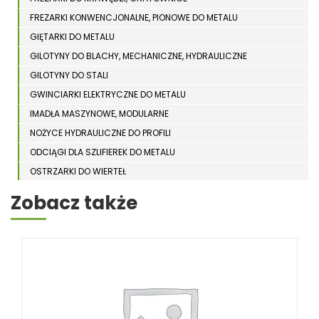
FREZARKI KONWENCJONALNE, PIONOWE DO METALU
GIĘTARKI DO METALU
GILOTYNY DO BLACHY, MECHANICZNE, HYDRAULICZNE
GILOTYNY DO STALI
GWINCIARKI ELEKTRYCZNE DO METALU
IMADŁA MASZYNOWE, MODULARNE
NOŻYCE HYDRAULICZNE DO PROFILI
ODCIĄGI DLA SZLIFIEREK DO METALU
OSTRZARKI DO WIERTEŁ
PIŁY TARCZOWE DO METALU, ALUMINIUM
Zobacz także
PIŁY TAŚMOWE DO METALU
POLERKI
PRASY DO OBRÓBKI PLASTYCZNEJ METALU
SPĘCZARKI
STOJAKI
STOŁY ROLKOWE