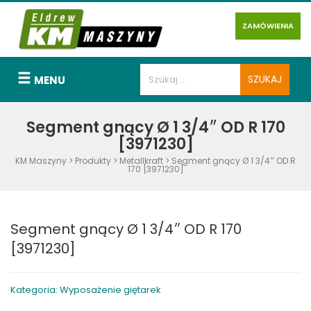
ZAMÓWIENIA
MENU
Segment gnący Ø 1 3/4″ OD R 170
[3971230]
KM Maszyny
>
Produkty
>
Metallkraft
>
Segment gnący Ø 1 3/4″ OD R
170 [3971230]
Segment gnący Ø 1 3/4″ OD R 170
[3971230]
Kategoria: Wyposażenie giętarek