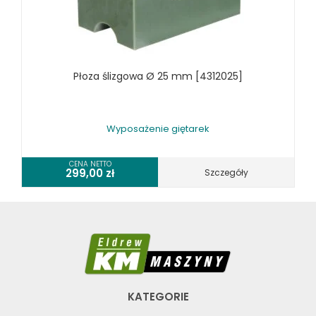
SPRĘŻARKI I NARZĘDZIA PNEUMATYCZNE
SPRZĘT SPAWALNICZY
RÓŻNE OKAZJE
Płoza ślizgowa Ø 25 mm [4312025]
KOSZT DOSTAWY
Wyposażenie giętarek
CENA NETTO
299,00
zł
Szczegóły
KATEGORIE