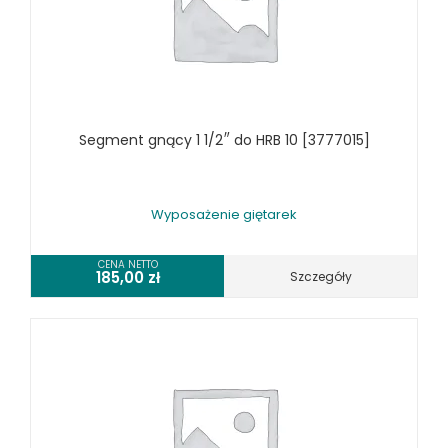
SZLIFIERKI DO METALU, PŁASZCZYZN
TOKARKI
TOKARKI CNC
URZĄDZENIA WIELOCZYNNOŚCIOWE
WALCARKI DO BLACHY
Segment gnący 1 1/2″ do HRB 10 [3777015]
WIERTARKI KOLUMNOWE, SŁUPOWE, STOŁOWE
WIERTARKI MAGNETYCZNE
WIERTARKO - FREZARKI STOŁOWE DO METALU, WIELOFUNKCYJNE
Wyposażenie giętarek
WYKRAWARKI DO BLACHY, PNEUMATYCZNE
ZAGINARKI DO BLACHY, MECHANICZNE
CENA NETTO
185,00
zł
Szczegóły
ŻŁOBIARKI DO BLACHY
WYPOSAŻENIE DODATKOWE METALLKRAFT
WYPOSAŻENIE GRAWEREK
WYPOSAŻENIE FREZAREK KRAWĘDZIOWYCH
WYPOSAŻENIE GIĘTAREK
WYPOSAŻENIE GILOTYN
WYPOSAŻENIE GWINCIAREK