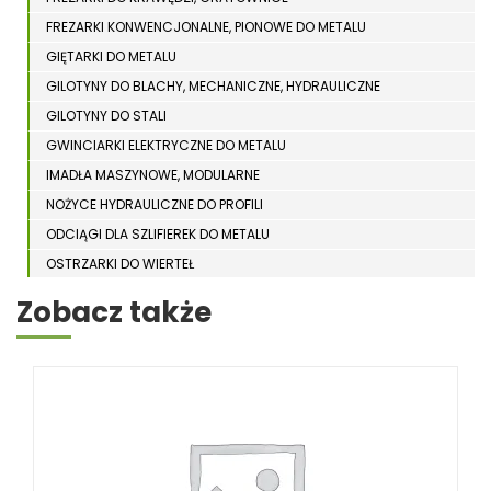
FREZARKI KONWENCJONALNE, PIONOWE DO METALU
GIĘTARKI DO METALU
GILOTYNY DO BLACHY, MECHANICZNE, HYDRAULICZNE
GILOTYNY DO STALI
GWINCIARKI ELEKTRYCZNE DO METALU
IMADŁA MASZYNOWE, MODULARNE
NOŻYCE HYDRAULICZNE DO PROFILI
ODCIĄGI DLA SZLIFIEREK DO METALU
OSTRZARKI DO WIERTEŁ
PIŁY TARCZOWE DO METALU, ALUMINIUM
Zobacz także
PIŁY TAŚMOWE DO METALU
POLERKI
PRASY DO OBRÓBKI PLASTYCZNEJ METALU
SPĘCZARKI
STOJAKI
STOŁY ROLKOWE