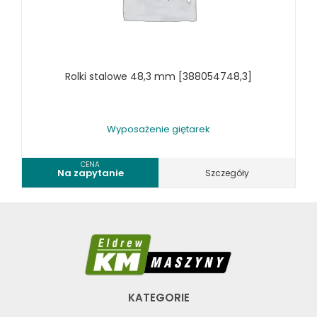
SPRĘŻARKI I NARZĘDZIA PNEUMATYCZNE
SPRZĘT SPAWALNICZY
RÓŻNE OKAZJE
Rolki stalowe 48,3 mm [388054748,3]
KOSZT DOSTAWY
Wyposażenie giętarek
CENA
Na zapytanie
Szczegóły
KATEGORIE