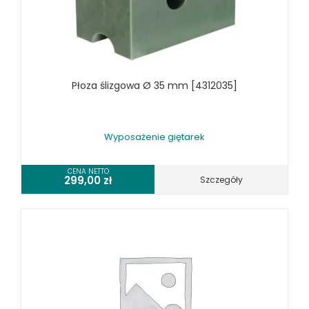
WYPOSAŻENIE ODCIĄGÓW MASZYN DO METALU
WYPOSAŻENIE PIŁ TARCZOWYCH DO METALU
WYPOSAŻENIE PIŁ TAŚMOWYCH DO METALU
WYPOSAŻENIE PRAS
Płoza ślizgowa Ø 35 mm [4312035]
WYPOSAŻENIE SPĘCZAREK
WYPOSAŻENIE STOŁÓW ROLKOWYCH
WYPOSAŻENIE SZLIFIEREK DO METALU
Wyposażenie giętarek
WYPOSAŻENIE WALCAREK
WYPOSAŻENIE WIERTAREK DO METALU
CENA NETTO
299,00
zł
Szczegóły
WYPOSAŻENIE WYKRAWAREK
WYPOSAŻENIE ZAGINAREK
WYPOSAŻENIE ŻŁOBIAREK
WYPOSAŻENIE DODATKOWE OPTIMUM
URZĄDZENIA WARSZTATOWE I TRANSPORTOWE
SPRZĘT CZYSZCZĄCY