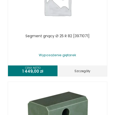
SZLIFIERKI DO METALU, PŁASZCZYZN
TOKARKI
TOKARKI CNC
URZĄDZENIA WIELOCZYNNOŚCIOWE
WALCARKI DO BLACHY
Segment gnący Ø 25 R 82 [3971071]
WIERTARKI KOLUMNOWE, SŁUPOWE, STOŁOWE
WIERTARKI MAGNETYCZNE
WIERTARKO - FREZARKI STOŁOWE DO METALU, WIELOFUNKCYJNE
Wyposażenie giętarek
WYKRAWARKI DO BLACHY, PNEUMATYCZNE
ZAGINARKI DO BLACHY, MECHANICZNE
CENA NETTO
1 449,00
zł
Szczegóły
ŻŁOBIARKI DO BLACHY
WYPOSAŻENIE DODATKOWE METALLKRAFT
WYPOSAŻENIE GRAWEREK
WYPOSAŻENIE FREZAREK KRAWĘDZIOWYCH
WYPOSAŻENIE GIĘTAREK
WYPOSAŻENIE GILOTYN
WYPOSAŻENIE GWINCIAREK