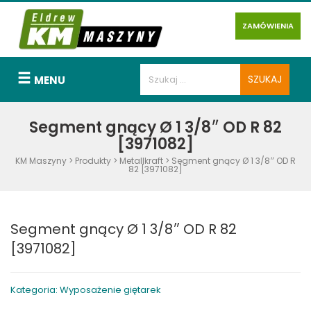
ZAMÓWIENIA
MENU
Segment gnący Ø 1 3/8″ OD R 82
[3971082]
KM Maszyny
>
Produkty
>
Metallkraft
>
Segment gnący Ø 1 3/8″ OD R
82 [3971082]
Segment gnący Ø 1 3/8″ OD R 82
[3971082]
Kategoria: Wyposażenie giętarek